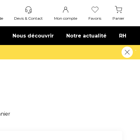
de
Devis & Contact
Mon compte
Favoris
Panier
Nous découvrir
Notre actualité
RH
Offre de bienvenue : 20€ offerts !
anier