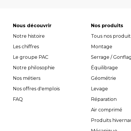
pneus, équilibreuses de roue, contrôleur de
consommables comme les valves pneu tubeless 
optimiser l'efficacité et la productivité de vot
Nous découvrir
Nos produits
leur performance exceptionnelle.
Notre histoire
Tous nos produit
Avec plus de 45 ans d’expérience, PROVAC 
Les chiffres
l’installation et la maintenance des équipement
Montage
composée de professionnels expérimentés et 
Le groupe PAC
Serrage / Gonfla
guider dans le choix des équipements les plus 
Notre philosophie
Équilibrage
four
Nos métiers
Géométrie
Pro
Toutes les activités, y compris
Nos offres d'emplois
Levage
FAQ
Réparation
Air comprimé
Produits hiverna
Mécanique