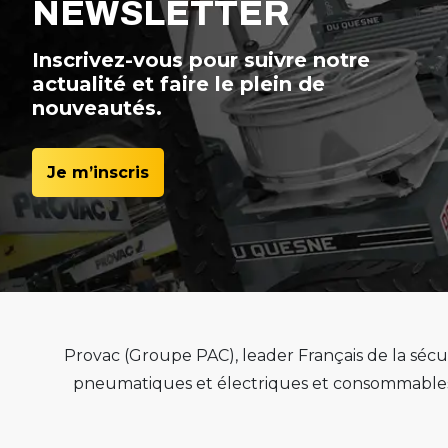
NEWSLETTER
Inscrivez-vous pour suivre notre
actualité et faire le plein de
nouveautés.
Je m’inscris
Provac (Groupe PAC), leader Français de la sécur
pneumatiques et électriques et consommables 
de qualité, de pérenn
Provac propose une large gamme d'équipemen