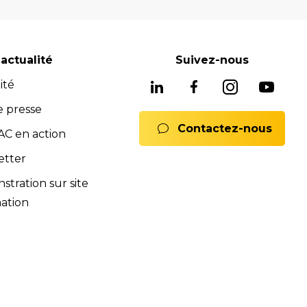
gnostic avancés système ADAS, mais aussi les
soins, nous avons les solutions adaptées pour
reconnues pour leur fiabilité, leur durabilité et
actualité
Suivez-nous
 équipements fiables et durables.
ité
ne offre complète de services pour assurer
rats full service, formations). Notre équipe est
e presse
Contactez-nous
 Nous sommes là pour vous conseiller et vous
C en action
mmerciales et SAV sont à votre disposition pour
etter
ions.
tration sur site
nts.
ation
ences de la norme iso 9001:2015.