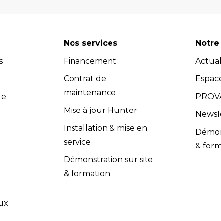
 géométrie, compresseurs pistons et à vis, outils de dia
et les masses d’équilibrage... Quels que soient vos be
re atelier. Retrouvez une sélection de marques renommées, 
Nos services
Notre 
 Vous pouvez donc avoir l'assurance d'investir dans des
s
Financement
Actual
dispose d’un service après-vente efficace et propose u
s (contrats de maintenance, extensions de garantie, cont
Contrat de
Espac
compétents dans le domaine de l'équipement de garage.
maintenance
ge
PROVA
adaptés à vos besoins spécifiques. Les équipes Provac co
Mise à jour Hunter
Newsl
nir un soutien technique et répondre à toutes vos quest
Installation & mise en
Démons
vac accorde une grande importance à la satisfaction clie
service
& form
 l’installation et la maintenance, sont conformes aux exig
Démonstration sur site
& formation
ux