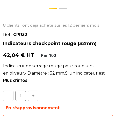
8 clients l'ont déjà acheté sur les 12 derniers mois
Réf :
CPR32
Indicateurs checkpoint rouge (32mm)
42,04 € HT
Par 100
Indicateur de serrage rouge pour roue sans
enjoliveur.- Diamètre : 32 mm.Si un indicateur est
décalé : un écrou est desserré !> Faible coût : sans
-
+
En réapprovisonnement