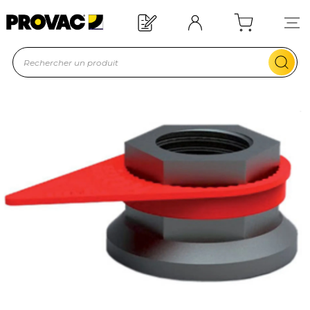
Offre de bienvenue : 20€ offerts !
En savoir plus