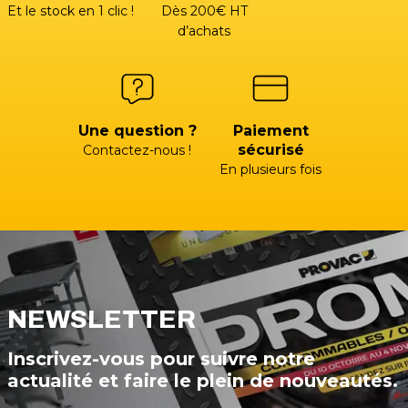
Et le stock en 1 clic !
Dès 200€ HT
d’achats
Une question ?
Paiement
sécurisé
Contactez-nous !
En plusieurs fois
NEWSLETTER
Inscrivez-vous pour suivre notre
actualité et faire le plein de nouveautés.