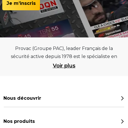
Je m’inscris
Provac (Groupe PAC), leader Français de la
sécurité active depuis 1978 est le spécialiste en
équipements pour garages et centres
Voir plus
automobiles, outillages pneumatiques et
électriques et consommables pneumaticiens au
service du pneumatique. Trouvez parmi les
meilleurs équipements sur des critères de
Nous découvrir
qualité, de pérennité et d’avance technologique
Notre histoire
pour que la roue remplisse au mieux sa mission.
Provac propose une large gamme
Les chiffres
Nos produits