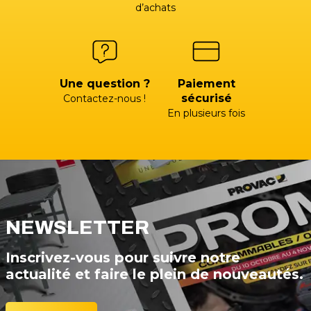
d’achats
Une question ?
Paiement
sécurisé
Contactez-nous !
En plusieurs fois
NEWSLETTER
Inscrivez-vous pour suivre notre
actualité et faire le plein de nouveautés.