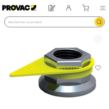
Offre de bienvenue : 20€ offerts !
En savoir plus