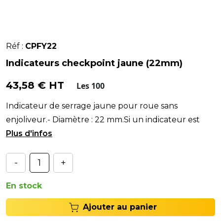
Réf :
CPFY22
Indicateurs checkpoint jaune (22mm)
43,58 € HT
Les 100
Indicateur de serrage jaune pour roue sans
enjoliveur.- Diamètre : 22 mm.Si un indicateur est
décalé : un écrou est desserré !> Faible coût : sans
-
+
En stock
Ajouter au panier