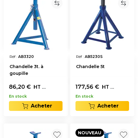
Réf :
AB3320
Réf :
AB5230S
Chandelle 3t. à
Chandelle 5t
goupille
86,20
€
L'unité
177,56
€
L'unité
HT
HT
En stock
En stock
Acheter
Acheter
NOUVEAU