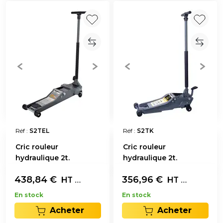
Réf :
S2TEL
Réf :
S2TK
Cric rouleur
Cric rouleur
hydraulique 2t.
hydraulique 2t.
438,84
€
L'unité
356,96
€
L'unité
HT
HT
En stock
En stock
Acheter
Acheter