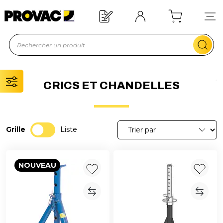
 !
Offre de bienvenue : 20€ of
En savoir plus
CRICS ET CHANDELLES
Grille
Liste
NOUVEAU