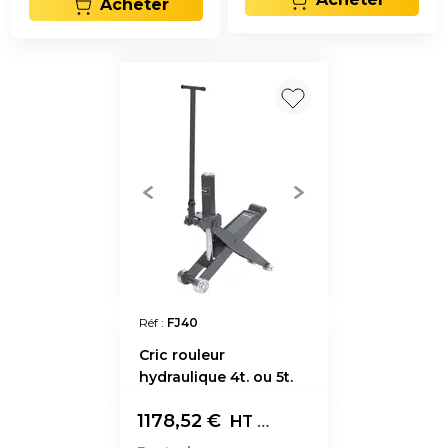
Acheter
Réf :
FJ40
Cric rouleur
hydraulique 4t. ou 5t.
1178,52
€
L'unité
HT