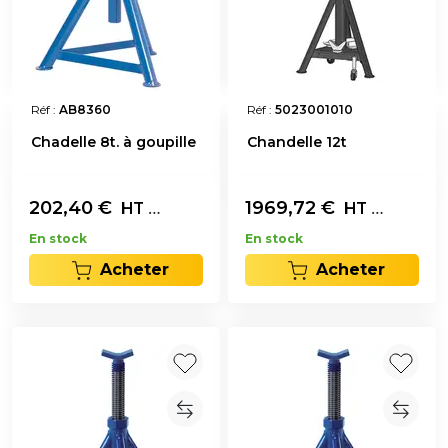
Réf :
AB8360
Réf :
5023001010
Chadelle 8t. à goupille
Chandelle 12t
202,40
€
L'unité
1969,72
€
L'unité
HT
HT
En stock
En stock
Acheter
Acheter