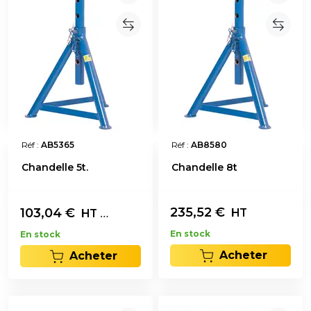
Réf :
AB5365
Réf :
AB8580
Chandelle 5t.
Chandelle 8t
235,52
€
103,04
€
L'unité
HT
HT
En stock
En stock
Acheter
Acheter