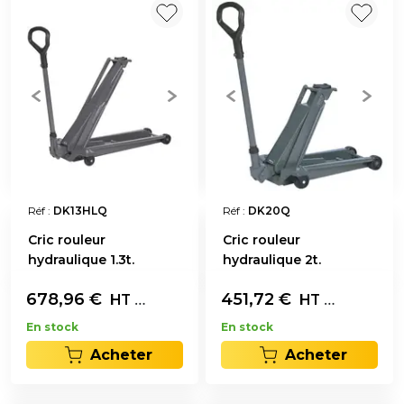
Réf :
DK13HLQ
Réf :
DK20Q
Cric rouleur
Cric rouleur
hydraulique 1.3t.
hydraulique 2t.
678,96
€
L'unité
451,72
€
L'unité
HT
HT
En stock
En stock
Acheter
Acheter