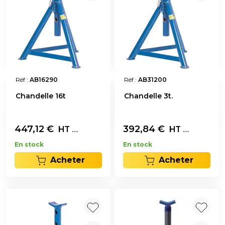
Réf :
AB16290
Réf :
AB31200
Chandelle 16t
Chandelle 3t.
447,12
€
L'unité
392,84
€
L'unité
HT
HT
En stock
En stock
Acheter
Acheter