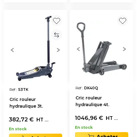
Réf :
DK40Q
Réf :
S3TK
Cric rouleur
Cric rouleur
hydraulique 4t.
hydraulique 3t.
1046,96
€
L'unité
HT
382,72
€
L'unité
HT
En stock
En stock
Acheter