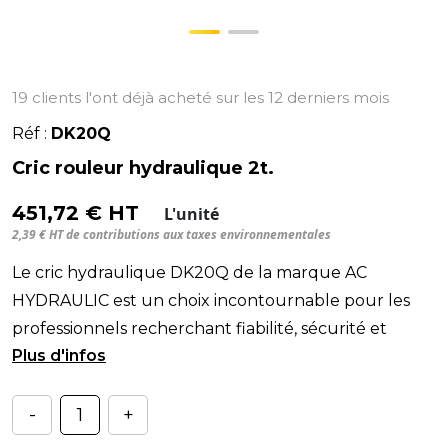
19 clients l'ont déjà acheté sur les 12 derniers mois
Réf :
DK20Q
Cric rouleur hydraulique 2t.
451,72 € HT
L'unité
2,39 € HT de contributions aux taxes environnementales
Le cric hydraulique DK20Q de la marque AC
HYDRAULIC est un choix incontournable pour les
professionnels recherchant fiabilité, sécurité et
performance
-
+