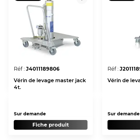
Réf :
J4011189806
Réf :
J20111
Vérin de levage master jack
Vérin de leva
4t.
Sur demande
Sur demande
Fiche produit