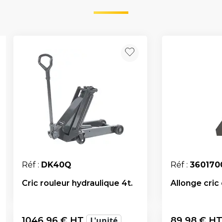
Réf :
DK40Q
Réf :
360170
Cric rouleur hydraulique 4t.
Allonge cri
1046,96
€ HT
L'unité
89,98
€ H