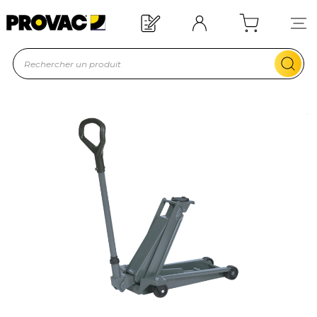
Offre de bienvenue : 20€ offerts !
En savoir plus