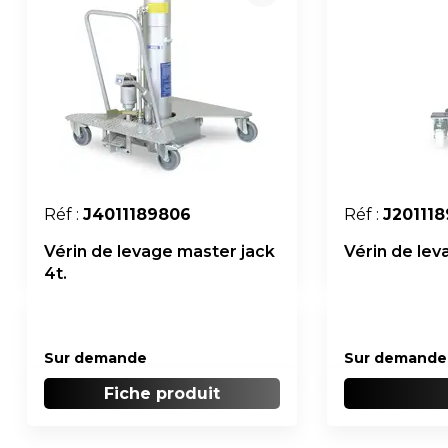
Réf :
J4011189806
Réf :
J20111
Vérin de levage master jack
Vérin de leva
4t.
Sur demande
Sur demande
Fiche produit