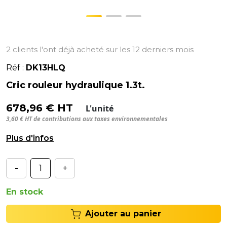
2 clients l'ont déjà acheté sur les 12 derniers mois
Réf :
DK13HLQ
Cric rouleur hydraulique 1.3t.
678,96 € HT
L'unité
3,60 € HT de contributions aux taxes environnementales
Cric rouleur hydraulique Levage : 1,3 T.
-
+
En stock
Ajouter au panier