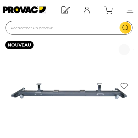
Offre de bienvenue : 20€ offerts !
En savoir plus
NOUVEAU