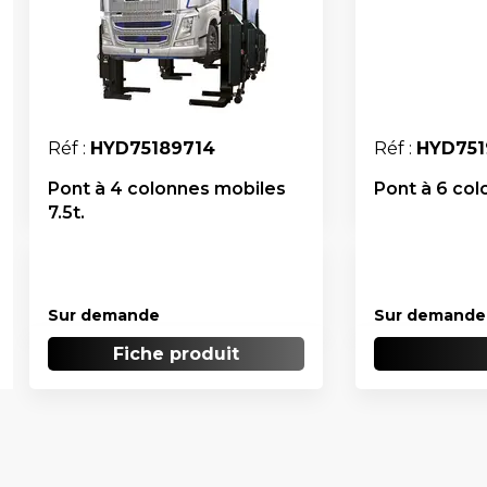
Réf :
HYD75189714
Réf :
HYD751
Pont à 4 colonnes mobiles
Pont à 6 col
7.5t.
Sur demande
Sur demande
Fiche produit