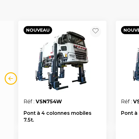
NOUVEAU
NOUV
Réf :
VSN754W
Réf :
V
Pont à 4 colonnes mobiles
Pont à
7.5t.