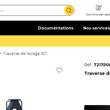
Commande rapi
Documentations
Nos services
Offre de bienvenue : 20€ offerts !
En savoir plus
> Traverse de levage 15T.
Réf :
7217P0
Traverse de