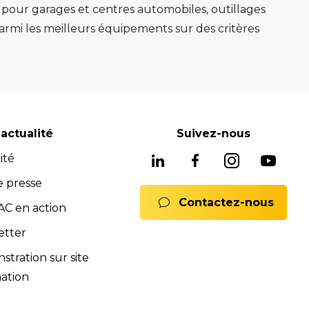
s pour garages et centres automobiles, outillages
mi les meilleurs équipements sur des critères
e au mieux sa mission.
e, ponts 2 colonnes, machines de montage de
gnostic avancés système ADAS, mais aussi les
soins, nous avons les solutions adaptées pour
reconnues pour leur fiabilité, leur durabilité et
actualité
Suivez-nous
 équipements fiables et durables.
ité
ne offre complète de services pour assurer
rats full service, formations). Notre équipe est
e presse
Contactez-nous
 Nous sommes là pour vous conseiller et vous
C en action
mmerciales et SAV sont à votre disposition pour
etter
ions.
tration sur site
nts.
ation
ences de la norme iso 9001:2015.