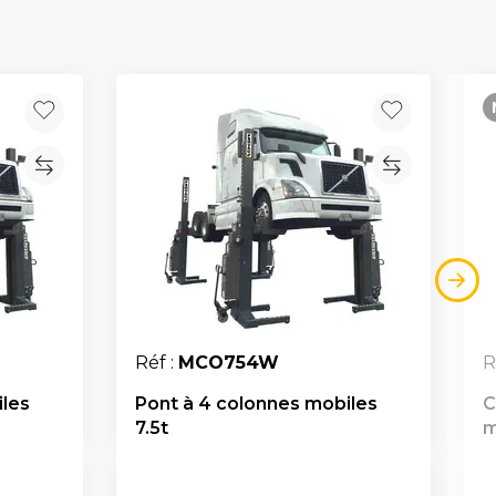
Réf :
MCO754W
R
iles
Pont à 4 colonnes mobiles
C
7.5t
m