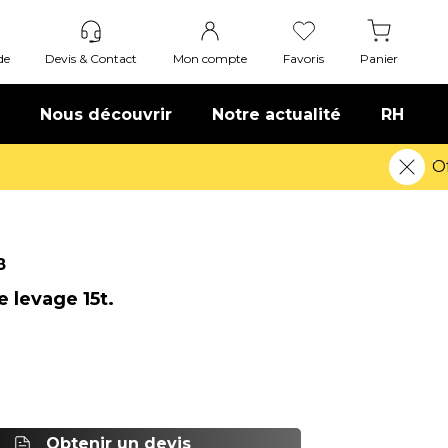
de
Devis & Contact
Mon compte
Favoris
Panier
Nous découvrir
Notre actualité
RH
8
 levage 15t.
Obtenir un devis