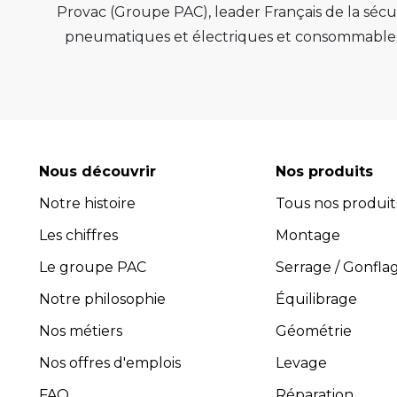
Provac (Groupe PAC), leader Français de la sécur
pneumatiques et électriques et consommables 
de qualité, de pérenn
Provac propose une large gamme d'équipemen
pneus, équilibreuses de roue, contrôleur de
consommables comme les valves pneu tubeless 
optimiser l'efficacité et la productivité de vot
Nous découvrir
Nos produits
leur performance exceptionnelle.
Notre histoire
Tous nos produit
Avec plus de 45 ans d’expérience, PROVAC 
Les chiffres
l’installation et la maintenance des équipement
Montage
composée de professionnels expérimentés et 
Le groupe PAC
Serrage / Gonfla
guider dans le choix des équipements les plus 
Notre philosophie
Équilibrage
four
Nos métiers
Géométrie
Pro
Toutes les activités, y compris
Nos offres d'emplois
Levage
FAQ
Réparation