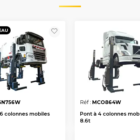
EAU
SN756W
Réf :
MCO864W
 6 colonnes mobiles
Pont à 4 colonnes mob
8.6t