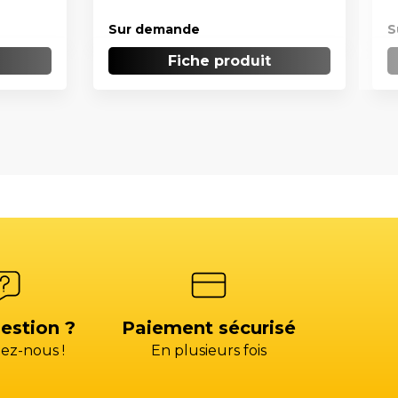
Sur demande
S
Fiche produit
estion ?
Paiement sécurisé
ez-nous !
En plusieurs fois