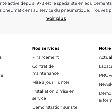
ité active depuis 1978 est le spécialiste en équipement
pneumaticiens au service du pneumatique. Trouvez par
ité et d’avance technologique pour que la roue rempliss
Voir plus
ts et matériels de garage : ponts élévateurs de voitur
 géométrie, compresseurs pistons et à vis, outils de dia
et les masses d’équilibrage... Quels que soient vos be
re atelier. Retrouvez une sélection de marques renommées, 
Nos services
Notre 
 Vous pouvez donc avoir l'assurance d'investir dans des
s
Financement
Actual
dispose d’un service après-vente efficace et propose u
s (contrats de maintenance, extensions de garantie, cont
Contrat de
Espac
compétents dans le domaine de l'équipement de garage.
maintenance
ge
PROVA
adaptés à vos besoins spécifiques. Les équipes Provac co
Mise à jour Hunter
Newsl
nir un soutien technique et répondre à toutes vos quest
Installation & mise en
Démons
vac accorde une grande importance à la satisfaction clie
service
& form
 l’installation et la maintenance, sont conformes aux exig
Démonstration sur site