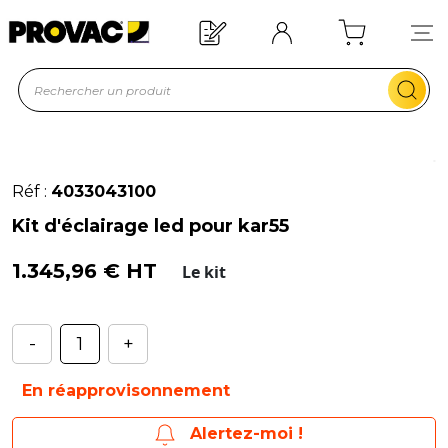
 équipement ?
Devis rapide !
Réf :
4033043100
Kit d'éclairage led pour kar55
1.345,96 € HT
Le kit
-
+
En réapprovisonnement
Alertez-moi !