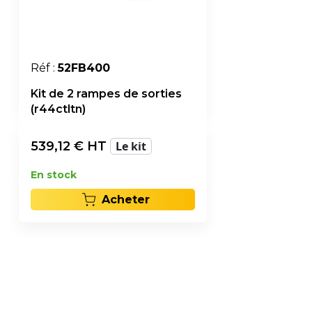
Réf :
52FB400
Kit de 2 rampes de sorties
(r44ctltn)
539,12
€ HT
Le kit
En stock
Acheter