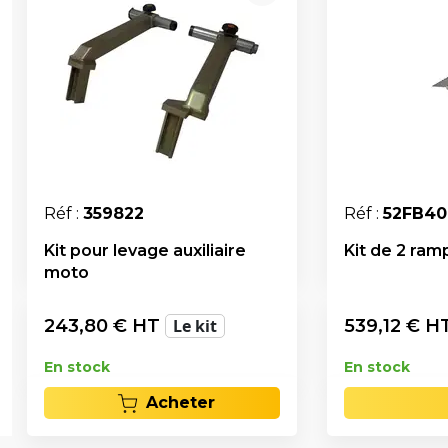
Réf :
359822
Réf :
52FB40
Kit pour levage auxiliaire
Kit de 2 ram
moto
243,80
€ HT
Le kit
539,12
€ H
En stock
En stock
Acheter