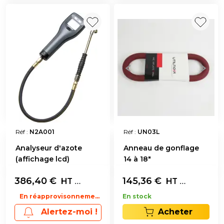
Réf :
N2A001
Réf :
UN03L
Analyseur d'azote
Anneau de gonflage
(affichage lcd)
14 à 18"
386,40
€
L'unité
145,36
€
L'unité
HT
HT
En réapprovisonnement
En stock
Acheter
Alertez-moi !