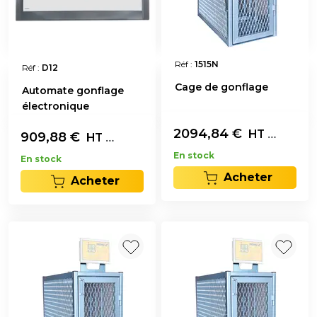
Réf :
1515N
Réf :
D12
Cage de gonflage
Automate gonflage
électronique
2094,84
€
L'unité
HT
909,88
€
L'unité
HT
En stock
En stock
Acheter
Acheter