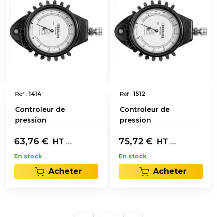
Réf :
1414
Réf :
1512
Controleur de
Controleur de
pression
pression
63,76
€
L'unité
75,72
€
L'unité
HT
HT
En stock
En stock
Acheter
Acheter