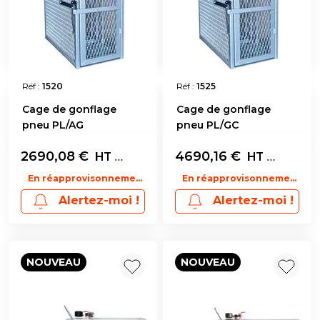
Réf :
1520
Réf :
1525
Cage de gonflage
Cage de gonflage
pneu PL/AG
pneu PL/GC
2690,08
€
L'unité
4690,16
€
L'unité
HT
HT
En réapprovisonnement
En réapprovisonnement
Alertez-moi !
Alertez-moi !
NOUVEAU
NOUVEAU