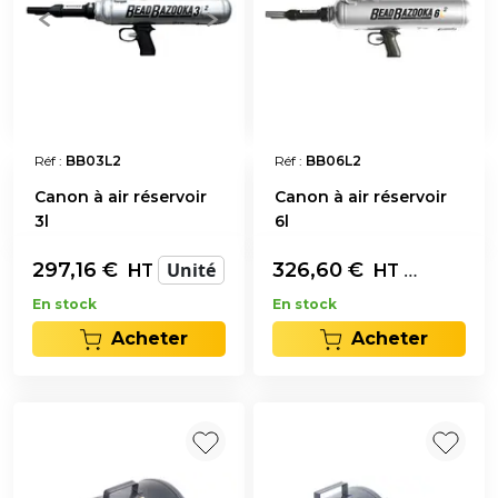
Réf :
BB03L2
Réf :
BB06L2
Canon à air réservoir
Canon à air réservoir
3l
6l
297,16
€
Unité
326,60
€
Unité
HT
HT
En stock
En stock
Acheter
Acheter