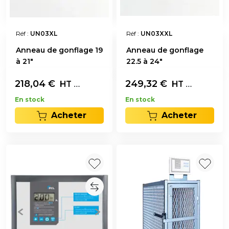
Réf :
UN03XL
Réf :
UN03XXL
Anneau de gonflage 19
Anneau de gonflage
à 21"
22.5 à 24"
218,04
€
L'unité
249,32
€
L'unité
HT
HT
En stock
En stock
Acheter
Acheter