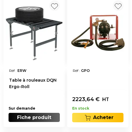
Réf :
ERW
Réf :
GPO
Table à rouleaux DQN
Ergo-Roll
2223,64
€
HT
Sur demande
En stock
Fiche produit
Acheter