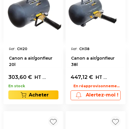
Réf :
CH20
Réf :
CH38
Canon a air/gonfleur
Canon a air/gonfleur
20l
38l
303,60
€
L'unité
447,12
€
L'unité
HT
HT
En stock
En réapprovisonnement
Acheter
Alertez-moi !