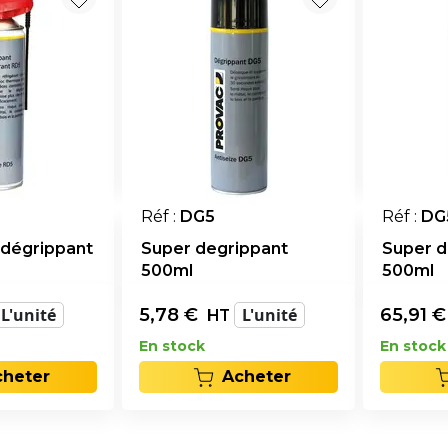
Réf :
DG5
Réf :
DG
-dégrippant
Super degrippant
Super d
500ml
500ml
L'unité
5,78
€
L'unité
65,91
HT
En stock
En stock
cheter
Acheter