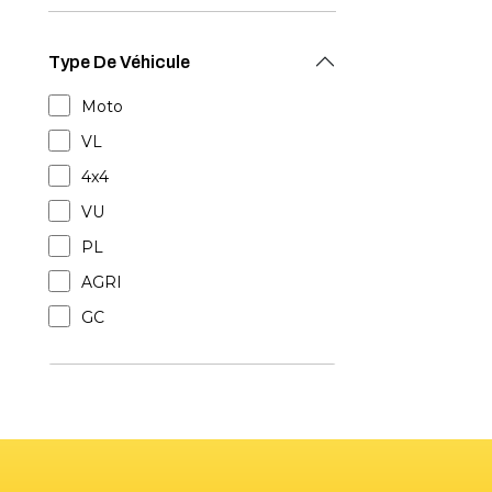
Type De Véhicule
Moto
VL
4x4
VU
PL
AGRI
GC