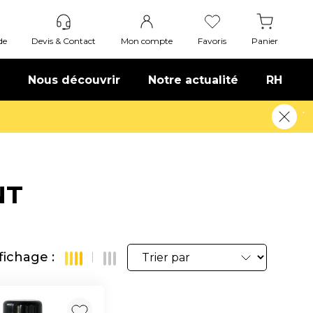
de
Devis & Contact
Mon compte
Favoris
Panier
Nous découvrir
Notre actualité
RH
Offre de bienvenue : 20€ offerts
NT
fichage :