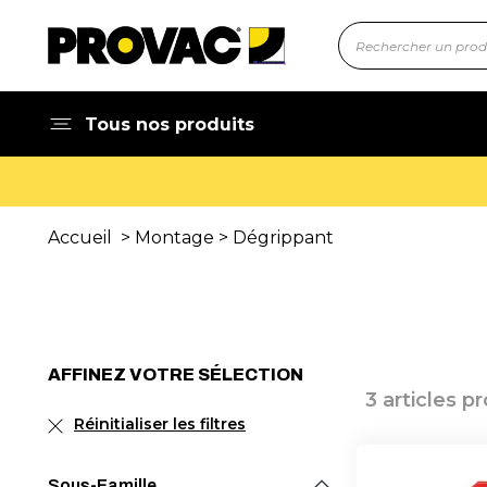
Tous nos produits
Devis rapide !
Accueil
>
Montage
>
Dégrippant
AFFINEZ VOTRE SÉLECTION
3 articles p
Réinitialiser les filtres
Sous-Famille