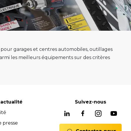
s pour garages et centres automobiles, outillages
mi les meilleurs équipements sur des critères
e au mieux sa mission.
e, ponts 2 colonnes, machines de montage de
gnostic avancés système ADAS, mais aussi les
soins, nous avons les solutions adaptées pour
reconnues pour leur fiabilité, leur durabilité et
actualité
Suivez-nous
 équipements fiables et durables.
ité
ne offre complète de services pour assurer
rats full service, formations). Notre équipe est
e presse