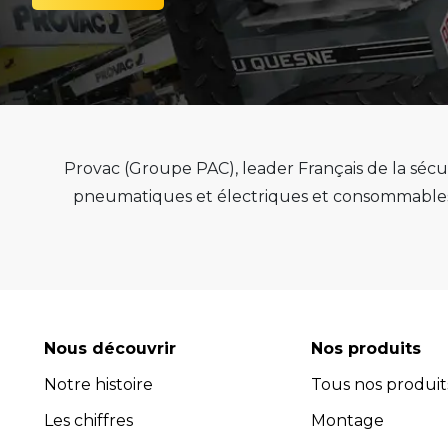
Provac (Groupe PAC), leader Français de la sécur
pneumatiques et électriques et consommables 
de qualité, de pérenn
Provac propose une large gamme d'équipemen
pneus, équilibreuses de roue, contrôleur de
consommables comme les valves pneu tubeless 
optimiser l'efficacité et la productivité de vot
Nous découvrir
Nos produits
leur performance exceptionnelle.
Notre histoire
Tous nos produit
Avec plus de 45 ans d’expérience, PROVAC 
Les chiffres
l’installation et la maintenance des équipement
Montage