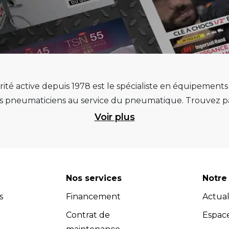
ité active depuis 1978 est le spécialiste en équipement
pneumaticiens au service du pneumatique. Trouvez par
ité et d’avance technologique pour que la roue rempliss
Voir plus
ts et matériels de garage : ponts élévateurs de voitur
 géométrie, compresseurs pistons et à vis, outils de dia
et les masses d’équilibrage... Quels que soient vos be
re atelier. Retrouvez une sélection de marques renommées, 
Nos services
Notre 
 Vous pouvez donc avoir l'assurance d'investir dans des
s
Financement
Actual
dispose d’un service après-vente efficace et propose u
s (contrats de maintenance, extensions de garantie, cont
Contrat de
Espac