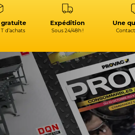
 gratuite
Expédition
Une qu
T d’achats
Sous 24/48h !
Contact