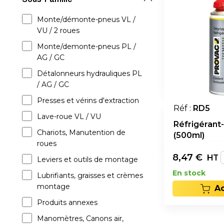
Monte/démonte-pneus VL /
VU / 2 roues
Monte/demonte-pneus PL /
AG / GC
Détalonneurs hydrauliques PL
/ AG / GC
Presses et vérins d'extraction
Réf :
RD5
Lave-roue VL / VU
Réfrigérant
Chariots, Manutention de
(500ml)
roues
8,47
€
HT
Leviers et outils de montage
En stock
Lubrifiants, graisses et crèmes
montage
A
Produits annexes
Manomètres, Canons air,