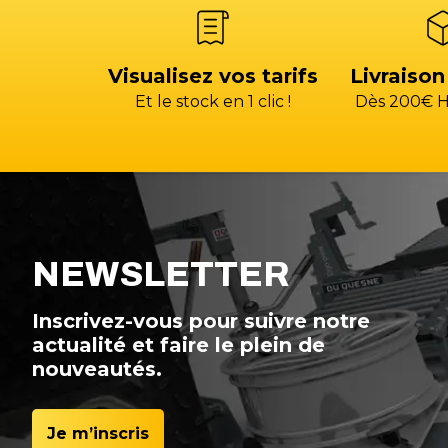
Visualisez vos tarifs
Livraison
Et le stock en 1 clic !
Dès 200€ H
NEWSLETTER
Inscrivez-vous pour suivre notre
actualité et faire le plein de
nouveautés.
Je m’inscris