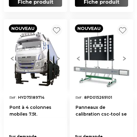
Fiche produit
Fiche produit
NOUVEAU
NOUVEAU
Réf :
HYD75189714
Réf :
8PD015269101
Pont à 4 colonnes
Panneaux de
mobiles 7.5t.
calibration csc-tool se
Sur demande
Sur demande