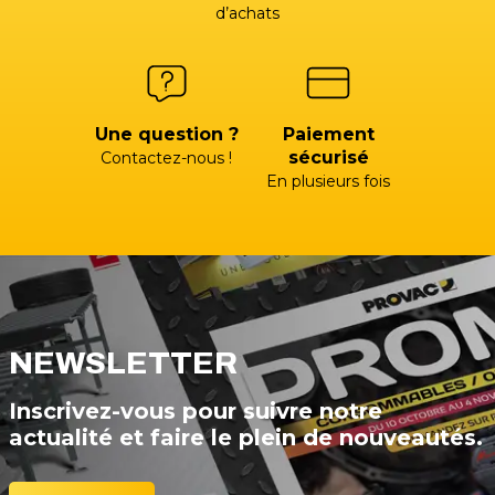
d’achats
Une question ?
Paiement
sécurisé
Contactez-nous !
En plusieurs fois
NEWSLETTER
Inscrivez-vous pour suivre notre
actualité et faire le plein de nouveautés.