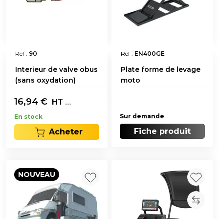
Réf :
90
Réf :
EN400GE
Interieur de valve obus
Plate forme de levage
(sans oxydation)
moto
16,94
€
Les 100
HT
Sur demande
En stock
Fiche produit
Acheter
NOUVEAU