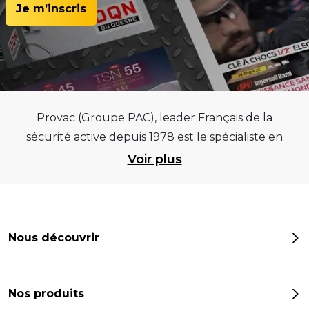
Je m’inscris
Provac (Groupe PAC), leader Français de la
sécurité active depuis 1978 est le spécialiste en
équipements pour garages et centres
Voir plus
automobiles, outillages pneumatiques et
électriques et consommables pneumaticiens au
service du pneumatique. Trouvez parmi les
meilleurs équipements sur des critères de
Nous découvrir
qualité, de pérennité et d’avance technologique
Notre histoire
pour que la roue remplisse au mieux sa mission.
Provac propose une large gamme
Les chiffres
Nos produits