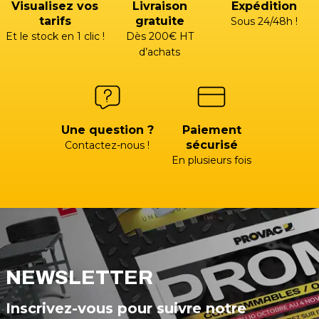
Visualisez vos
Livraison
Expédition
tarifs
gratuite
Sous 24/48h !
Et le stock en 1 clic !
Dès 200€ HT
d’achats
Une question ?
Paiement
sécurisé
Contactez-nous !
En plusieurs fois
NEWSLETTER
Inscrivez-vous pour suivre notre