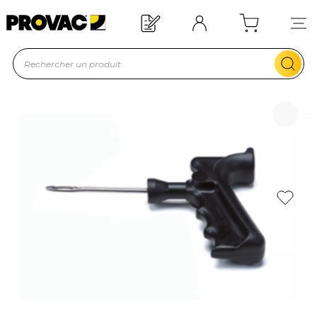
Offre de bienvenue : 20€ offerts !
En savoir plus