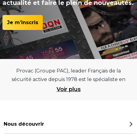
actualité et faire le plein de nouveautés.
Je m’inscris
Provac (Groupe PAC), leader Français de la
sécurité active depuis 1978 est le spécialiste en
équipements pour garages et centres
Voir plus
automobiles, outillages pneumatiques et
électriques et consommables pneumaticiens au
service du pneumatique. Trouvez parmi les
meilleurs équipements sur des critères de
Nous découvrir
qualité, de pérennité et d’avance technologique