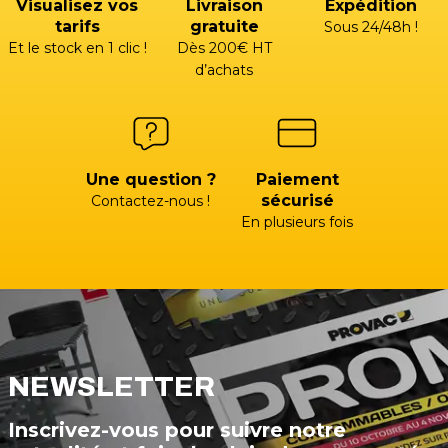
Visualisez vos
Livraison
Expédition
tarifs
gratuite
Sous 24/48h !
Et le stock en 1 clic !
Dès 200€ HT
d’achats
Une question ?
Paiement
sécurisé
Contactez-nous !
En plusieurs fois
NEWSLETTER
Inscrivez-vous pour suivre notre