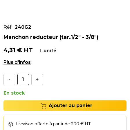
Réf :
240G2
Manchon reducteur (tar.1/2" - 3/8")
4,31 € HT
L'unité
Taraudage / Taraudage 1/2" - 3/8"
-
+
En stock
Ajouter au panier
Livraison offerte à partir de 200 € HT