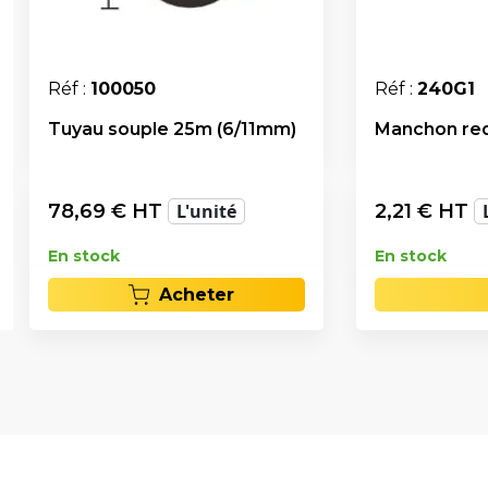
Réf :
100050
Réf :
240G1
Tuyau souple 25m (6/11mm)
Manchon redu
78,69
€ HT
L'unité
2,21
€ HT
En stock
En stock
Acheter