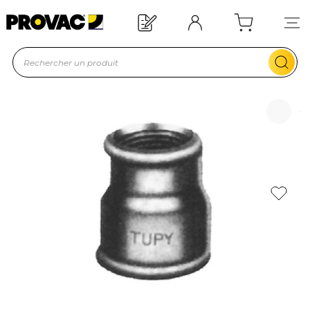
quipement ?
Devis rapide !