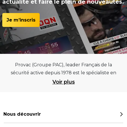
actualité et faire le plein de nouveautés.
Je m’inscris
Provac (Groupe PAC), leader Français de la
sécurité active depuis 1978 est le spécialiste en
équipements pour garages et centres
Voir plus
automobiles, outillages pneumatiques et
électriques et consommables pneumaticiens au
service du pneumatique. Trouvez parmi les
meilleurs équipements sur des critères de
Nous découvrir
qualité, de pérennité et d’avance technologique
Notre histoire