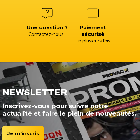
Une question ?
Paiement
sécurisé
Contactez-nous !
En plusieurs fois
NEWSLETTER
Inscrivez-vous pour suivre notre
actualité et faire le plein de nouveautés.
Je m’inscris