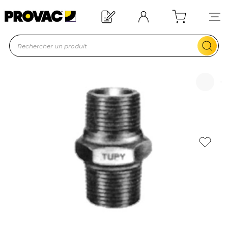
Offre de bienvenue : 20€ offerts !
En savoir plus