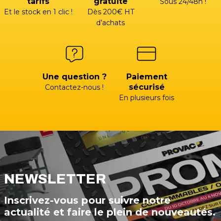
tarifs
gratuite
Sous 24/48h !
Et le stock en 1 clic !
Dès 200€ HT
d’achats
Une question ?
Paiement
sécurisé
Contactez-nous !
En plusieurs fois
NEWSLETTER
Inscrivez-vous pour suivre notre
actualité et faire le plein de nouveautés.