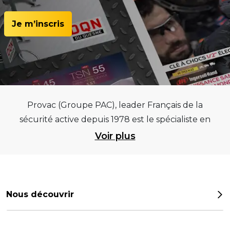
Je m’inscris
Provac (Groupe PAC), leader Français de la
sécurité active depuis 1978 est le spécialiste en
équipements pour garages et centres
Voir plus
automobiles, outillages pneumatiques et
électriques et consommables pneumaticiens au
service du pneumatique. Trouvez parmi les
meilleurs équipements sur des critères de
Nous découvrir
qualité, de pérennité et d’avance technologique
Notre histoire
pour que la roue remplisse au mieux sa mission.