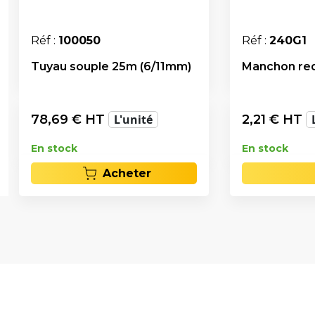
Réf :
100050
Réf :
240G1
Tuyau souple 25m (6/11mm)
Manchon redu
78,69
€ HT
L'unité
2,21
€ HT
En stock
En stock
Acheter