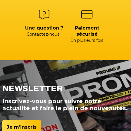
Une question ?
Paiement
sécurisé
Contactez-nous !
En plusieurs fois
NEWSLETTER
Inscrivez-vous pour suivre notre
actualité et faire le plein de nouveautés.
Je m’inscris