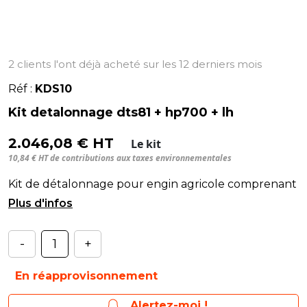
2 clients l'ont déjà acheté sur les 12 derniers mois
Réf :
KDS10
Kit detalonnage dts81 + hp700 + lh
2.046,08 € HT
Le kit
10,84 € HT de contributions aux taxes environnementales
Kit de détalonnage pour engin agricole comprenant
:# - 1 détalonneur hydraulique DTS 81.
-
+
En réapprovisonnement
Alertez-moi !