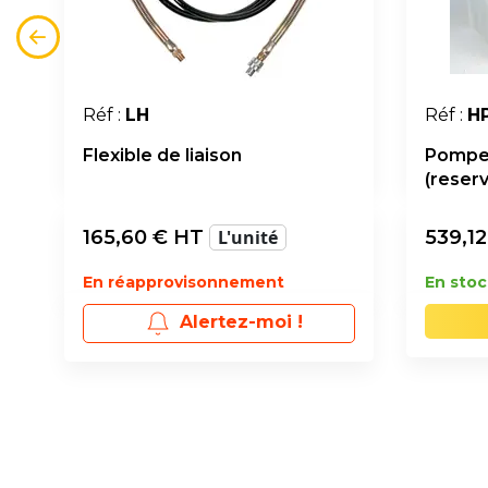
Réf :
LH
Réf :
H
Flexible de liaison
Pompe
(reserv
165,60
€ HT
L'unité
539,12
En réapprovisonnement
En stoc
Alertez-moi !