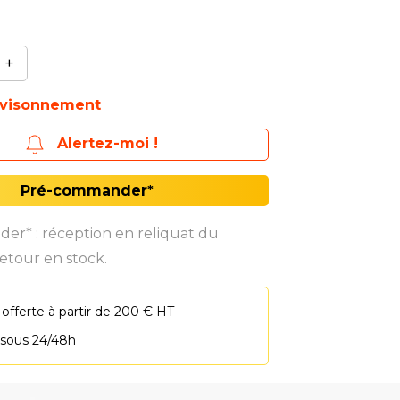
+
ovisonnement
Alertez-moi !
Pré-commander*
r* : réception en reliquat du
etour en stock.
 offerte à partir de 200 € HT
 sous 24/48h