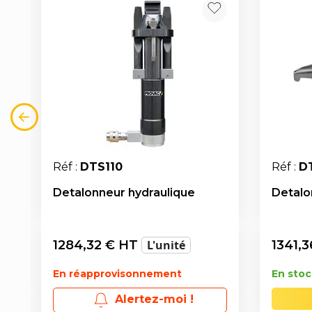
Réf :
DTS110
Réf :
D
Detalonneur hydraulique
Detalo
1284,32
€ HT
L'unité
1341,3
En réapprovisonnement
En stoc
Alertez-moi !