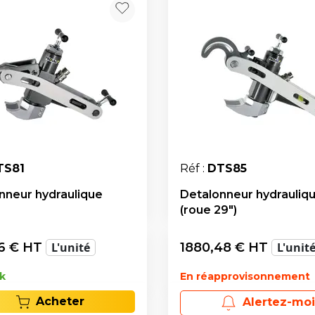
TS81
Réf :
DTS85
nneur hydraulique
Detalonneur hydrauliq
(roue 29")
6
€ HT
L'unité
1880,48
€ HT
L'unit
k
En réapprovisonnement
Acheter
Alertez-moi