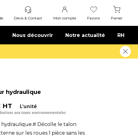
de
Devis & Contact
Mon compte
Favoris
Panier
Nous découvrir
Notre actualité
RH
ir plus
r hydraulique
€ HT
L'unité
ributions aux taxes environnementales
hydraulique.# Décolle le talon
terne sur les roues 1 pièce sans les