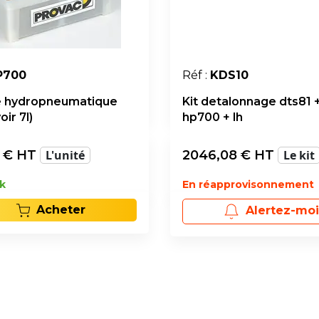
P700
Réf :
KDS10
 hydropneumatique
Kit detalonnage dts81 
oir 7l)
hp700 + lh
€ HT
L'unité
2046,08
€ HT
Le kit
k
En réapprovisonnement
Acheter
Alertez-moi