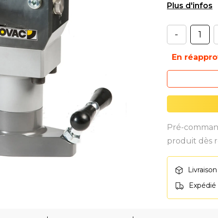
déposer.
-
En réappr
Pré-commande
produit dès r
Livraison
Expédié