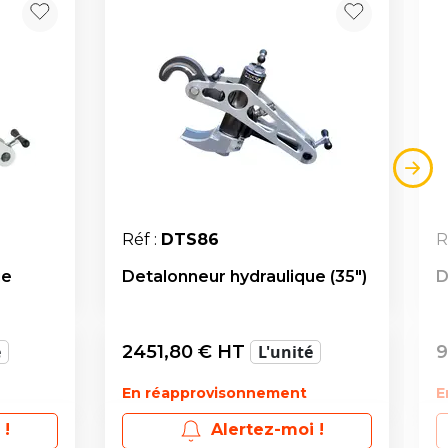
Réf :
DTS86
R
ue
Detalonneur hydraulique (35")
D
é
2451,80
€ HT
L'unité
9
En réapprovisonnement
E
 !
Alertez-moi !