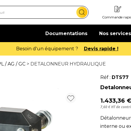
Commande rapi
Documentations
Nos services
Offre de bienvenue : 20€ offerts !
En savo
L / AG / GC
> DETALONNEUR HYDRAULIQUE
Réf :
DTS77
Detalonneu
1.433,36 
7,60 € HT de cont
Détalonneur 
interne ou ex