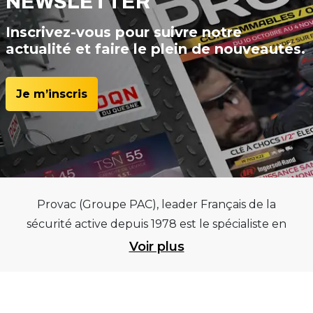
NEWSLETTER
Inscrivez-vous pour suivre notre
actualité et faire le plein de nouveautés.
Je m’inscris
Provac (Groupe PAC), leader Français de la
sécurité active depuis 1978 est le spécialiste en
équipements pour garages et centres
Voir plus
automobiles, outillages pneumatiques et
électriques et consommables pneumaticiens au
service du pneumatique. Trouvez parmi les