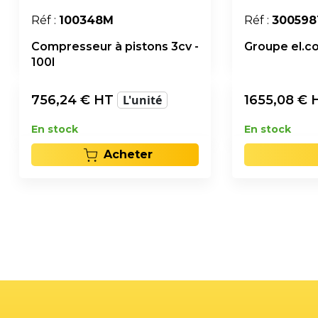
Réf :
100348M
Réf :
300598
Compresseur à pistons 3cv -
Groupe el.co
100l
756,24
€ HT
L'unité
1655,08
€ 
En stock
En stock
Acheter