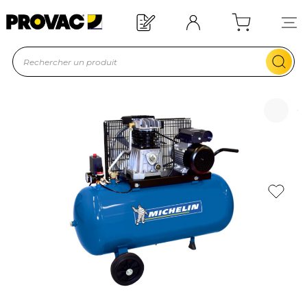
Offre de bienvenue : 20€ offerts !
En savoir plus