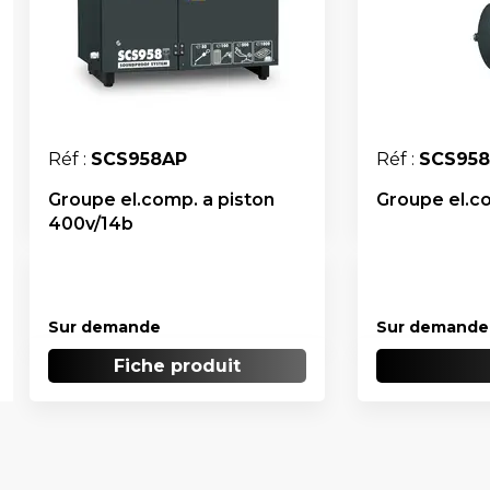
Réf :
SCS958AP
Réf :
SCS958
Groupe el.comp. a piston
Groupe el.c
400v/14b
Sur demande
Sur demande
Fiche produit