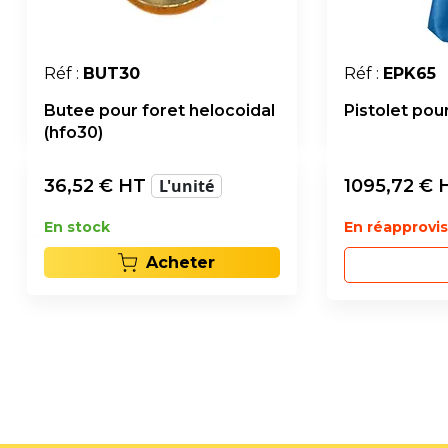
Réf :
BUT30
Réf :
EPK65
Butee pour foret helocoidal
Pistolet po
(hfo30)
36,52
€ HT
L'unité
1095,72
€ 
En stock
En réapprov
Acheter