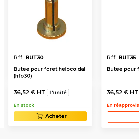
Réf :
BUT30
Réf :
BUT35
Butee pour foret helocoidal
Butee pour f
(hfo30)
36,52
€ HT
L'unité
36,52
€ H
En stock
En réapprov
Acheter