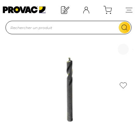
Offre de bienvenue : 20€ offerts !
En savoir plus