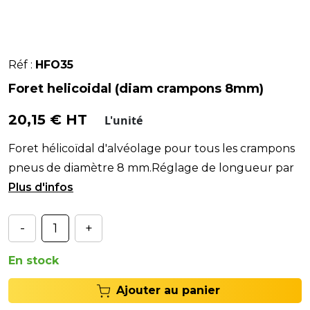
Réf :
HFO35
Foret helicoidal (diam crampons 8mm)
20,15 € HT
L'unité
Foret hélicoïdal d'alvéolage pour tous les crampons
pneus de diamètre 8 mm.Réglage de longueur par
la butée BUT35.
-
+
En stock
Ajouter au panier