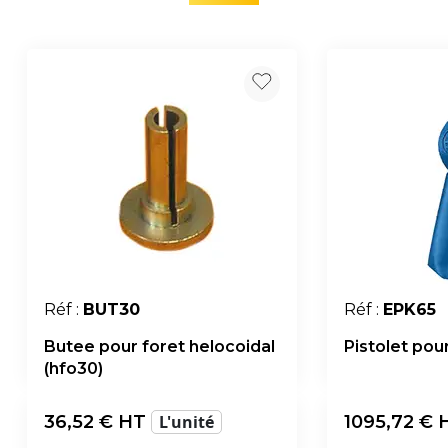
Réf :
BUT30
Réf :
EPK65
Butee pour foret helocoidal
Pistolet po
(hfo30)
36,52
€ HT
L'unité
1095,72
€ 