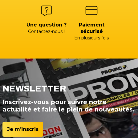
Une question ?
Paiement
sécurisé
Contactez-nous !
En plusieurs fois
NEWSLETTER
Inscrivez-vous pour suivre notre
actualité et faire le plein de nouveautés.
Je m’inscris