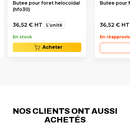
Butee pour foret helocoidal
Butee pour f
(hfo30)
36,52
€ HT
L'unité
36,52
€ H
En stock
En réapprov
Acheter
NOS CLIENTS ONT AUSSI
ACHETÉS