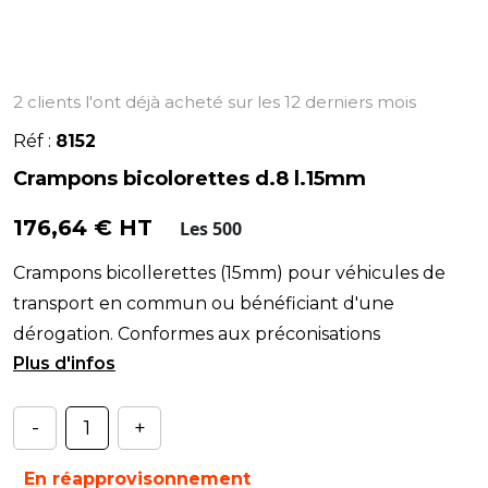
2 clients l'ont déjà acheté sur les 12 derniers mois
Réf :
8152
Crampons bicolorettes d.8 l.15mm
176,64 € HT
Les 500
Crampons bicollerettes (15mm) pour véhicules de
transport en commun ou bénéficiant d'une
dérogation. Conformes aux préconisations
MICHELIN.
-
+
En réapprovisonnement