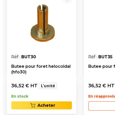
Réf :
BUT30
Réf :
BUT35
Butee pour foret helocoidal
Butee pour f
(hfo30)
36,52
€ HT
L'unité
36,52
€ H
En stock
En réapprov
Acheter