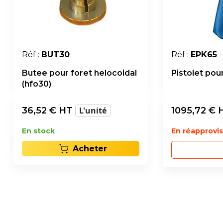
Réf :
BUT30
Réf :
EPK65
Butee pour foret helocoidal
Pistolet po
(hfo30)
36,52
€ HT
L'unité
1095,72
€ 
En stock
En réapprov
Acheter