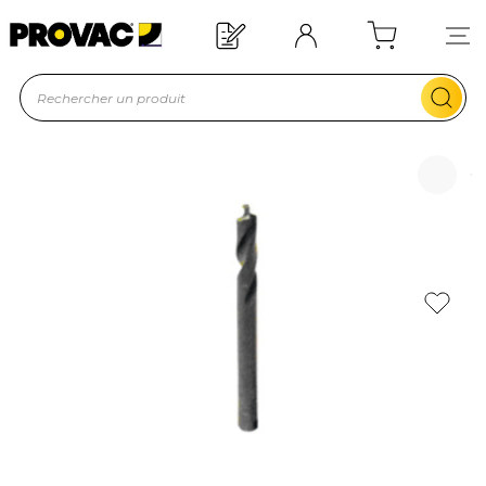
Offre de bienvenue : 20€ offerts !
En savoir plus