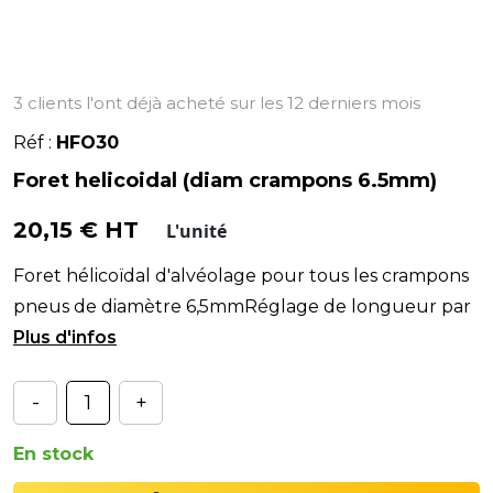
3 clients l'ont déjà acheté sur les 12 derniers mois
Réf :
HFO30
Foret helicoidal (diam crampons 6.5mm)
20,15 € HT
L'unité
Foret hélicoïdal d'alvéolage pour tous les crampons
pneus de diamètre 6,5mmRéglage de longueur par
la butée BUT30.
-
+
En stock