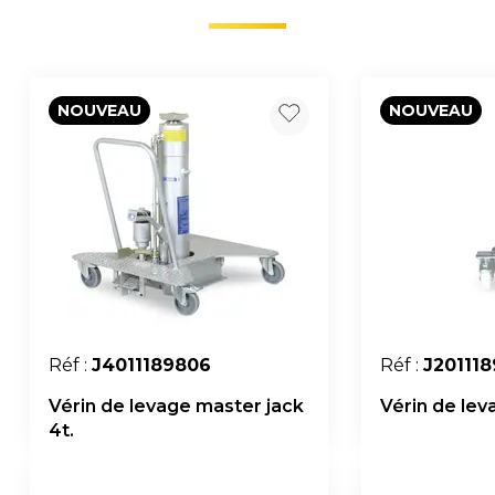
NOUVEAU
NOUVEAU
Réf :
J4011189806
Réf :
J20111
Vérin de levage master jack
Vérin de leva
4t.