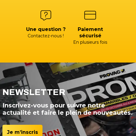
Une question ?
Paiement
sécurisé
Contactez-nous !
En plusieurs fois
NEWSLETTER
Inscrivez-vous pour suivre notre
actualité et faire le plein de nouveautés.
Je m’inscris