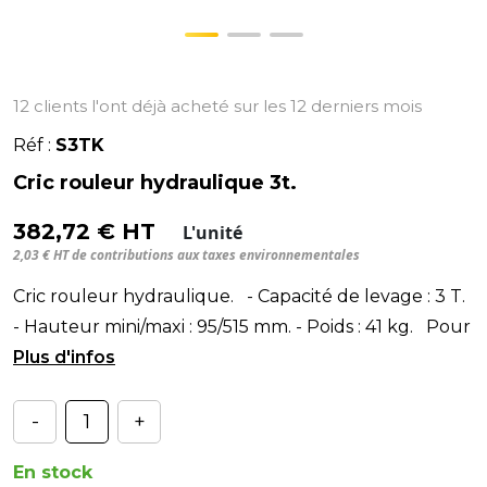
12 clients l'ont déjà acheté sur les 12 derniers mois
Réf :
S3TK
Cric rouleur hydraulique 3t.
382,72 € HT
L'unité
2,03 € HT de contributions aux taxes environnementales
Cric rouleur hydraulique. - Capacité de levage : 3 T.
- Hauteur mini/maxi : 95/515 mm. - Poids : 41 kg. Pour
le levage des véhicules él
-
+
En stock