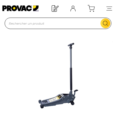
Offre de bienvenue : 20€ offerts !
En savoir plus