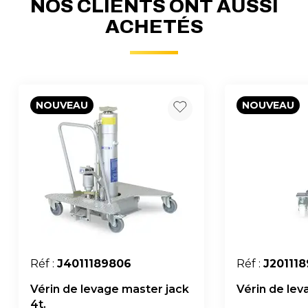
NOS CLIENTS ONT AUSSI
ACHETÉS
NOUVEAU
NOUVEAU
Réf :
J4011189806
Réf :
J20111
Vérin de levage master jack
Vérin de leva
4t.