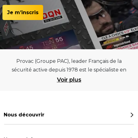
Je m’inscris
Provac (Groupe PAC), leader Français de la
sécurité active depuis 1978 est le spécialiste en
équipements pour garages et centres
Voir plus
automobiles, outillages pneumatiques et
électriques et consommables pneumaticiens au
service du pneumatique. Trouvez parmi les
meilleurs équipements sur des critères de
Nous découvrir
qualité, de pérennité et d’avance technologique
Notre histoire
pour que la roue remplisse au mieux sa mission.