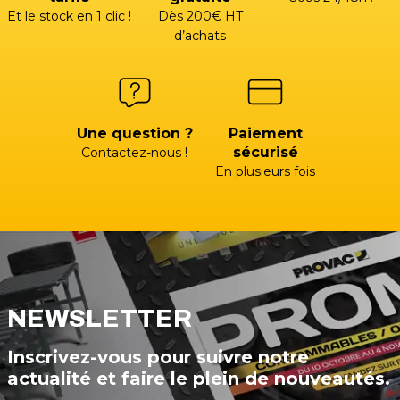
Et le stock en 1 clic !
Dès 200€ HT
d’achats
Une question ?
Paiement
sécurisé
Contactez-nous !
En plusieurs fois
NEWSLETTER
Inscrivez-vous pour suivre notre
actualité et faire le plein de nouveautés.