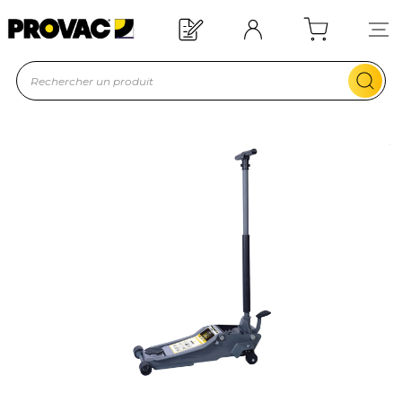
Offre de bienvenue : 20€ offerts !
En savoir plus