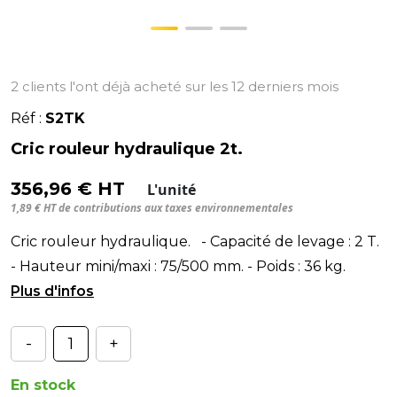
2 clients l'ont déjà acheté sur les 12 derniers mois
Réf :
S2TK
Cric rouleur hydraulique 2t.
356,96 € HT
L'unité
1,89 € HT de contributions aux taxes environnementales
Cric rouleur hydraulique. - Capacité de levage : 2 T.
- Hauteur mini/maxi : 75/500 mm. - Poids : 36 kg.
Pour le levage des véhicules él
-
+
En stock