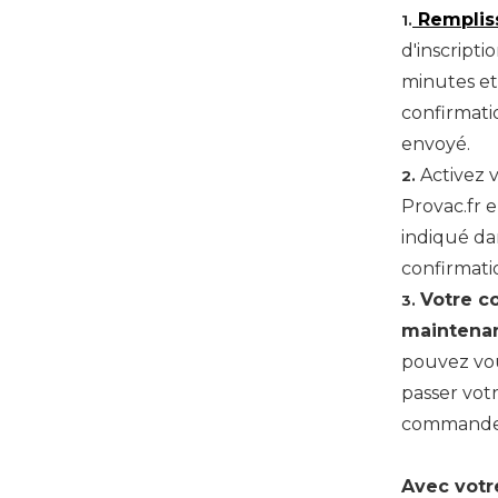
Rempliss
1.
d'inscripti
minutes et
confirmati
envoyé.
Activez 
2.
Provac.fr e
indiqué da
confirmati
Votre c
3.
maintenan
pouvez v
passer vot
commande
Avec votr