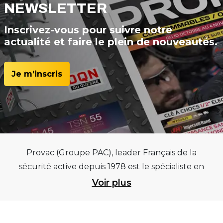
NEWSLETTER
Inscrivez-vous pour suivre notre
actualité et faire le plein de nouveautés.
Je m’inscris
Provac (Groupe PAC), leader Français de la
sécurité active depuis 1978 est le spécialiste en
équipements pour garages et centres
Voir plus
automobiles, outillages pneumatiques et
électriques et consommables pneumaticiens au
service du pneumatique. Trouvez parmi les