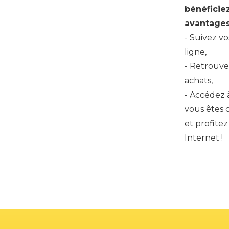
bénéficie
avantages
- Suivez 
ligne,
- Retrouvez
achats,
- Accédez à
vous êtes
et profitez
Internet !