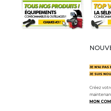
NOUVE
JE N'AI PA
JE SUIS NO
Créez vot
maintenant
MON COM