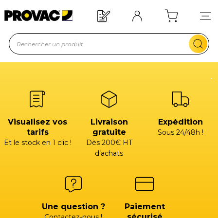
Besoin d'un équipement ?
Devis rapide !
Visualisez vos
Livraison
Expédition
tarifs
gratuite
Sous 24/48h !
Et le stock en 1 clic !
Dès 200€ HT
d’achats
Une question ?
Paiement
sécurisé
Contactez-nous !