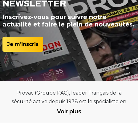
NEWSLETTER
Inscrivez-vous pour suivre notre
actualité et faire le plein de nouveautés.
Je m’inscris
Provac (Groupe PAC), leader Français de la
sécurité active depuis 1978 est le spécialiste en
équipements pour garages et centres
Voir plus
automobiles, outillages pneumatiques et
électriques et consommables pneumaticiens au
service du pneumatique. Trouvez parmi les