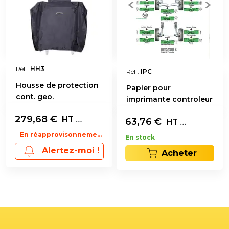
Réf :
HH3
Réf :
IPC
Housse de protection
Papier pour
cont. geo.
imprimante controleur
de geometrie
279,68
€
L'unité
HT
63,76
€
Bloc 500 fe
HT
En réapprovisonnement
En stock
Alertez-moi !
Acheter