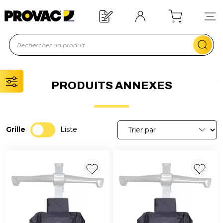
Besoin d'un équipement ?
Devis rapide !
PRODUITS ANNEXES
Grille
Liste