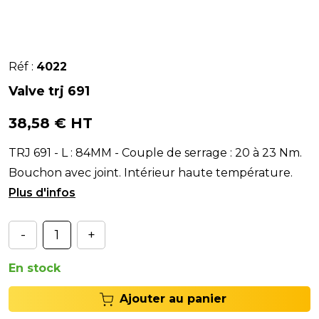
Réf :
4022
Valve trj 691
38,58 € HT
TRJ 691 - L : 84MM - Couple de serrage : 20 à 23 Nm.
Bouchon avec joint. Intérieur haute température.
Changer le joint à chaque démontage en le grais
-
+
En stock
Ajouter au panier