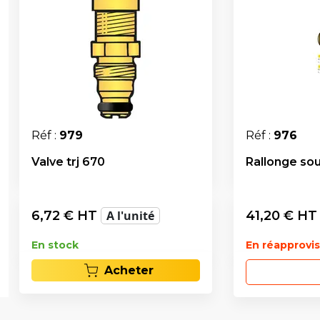
Réf :
979
Réf :
976
Valve trj 670
Rallonge so
6,72
€ HT
A l'unité
41,20
€ H
En stock
En réapprov
Acheter