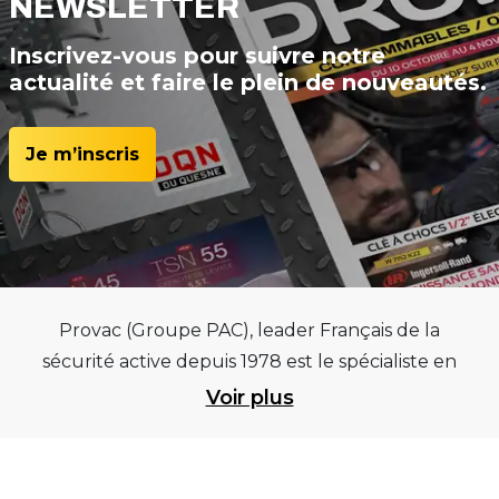
NEWSLETTER
Inscrivez-vous pour suivre notre
actualité et faire le plein de nouveautés.
Je m’inscris
Provac (Groupe PAC), leader Français de la
sécurité active depuis 1978 est le spécialiste en
équipements pour garages et centres
Voir plus
automobiles, outillages pneumatiques et
électriques et consommables pneumaticiens au
service du pneumatique. Trouvez parmi les