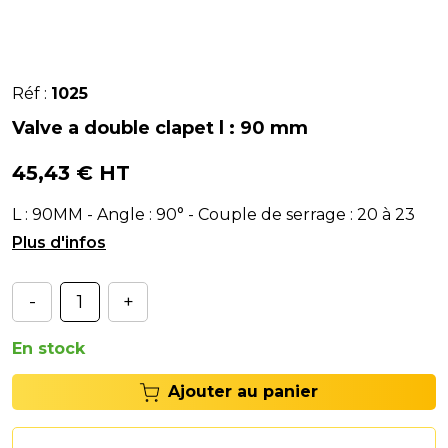
Réf :
1025
Valve a double clapet l : 90 mm
45,43 € HT
L : 90MM - Angle : 90° - Couple de serrage : 20 à 23
Nm. Changer le joint à chaque démontage.
-
+
En stock
Ajouter au panier