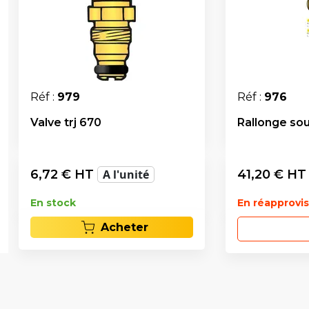
Réf :
979
Réf :
976
Valve trj 670
Rallonge so
6,72
€ HT
A l'unité
41,20
€ H
En stock
En réapprov
Acheter