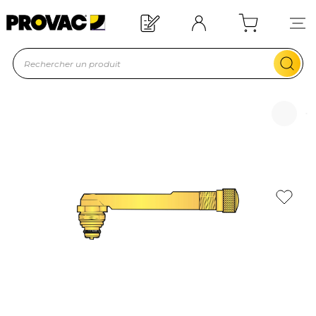
Offre de bienvenue : 20€ offerts !
En savoir plus