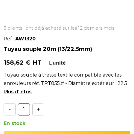
5 clients l'ont déjà acheté sur les 12 derniers mois
Réf :
AW1320
Tuyau souple 20m (13/22.5mm)
158,62 € HT
L'unité
Tuyau souple à tresse textile compatible avec les
enrouleurs réf. TRT855.# - Diamètre extérieur : 22,5
mm.
-
+
En stock