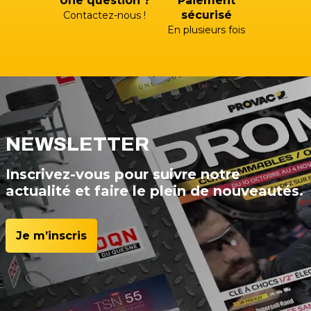
Une question ?
Paiement
sécurisé
Contactez-nous !
En plusieurs fois
NEWSLETTER
Inscrivez-vous pour suivre notre
actualité et faire le plein de nouveautés.
Je m’inscris