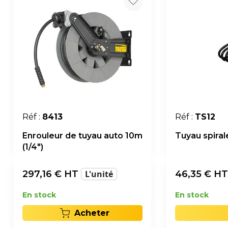
Réf :
8413
Réf :
TS12
Enrouleur de tuyau auto 10m
Tuyau spiral
(1/4")
297,16
€ HT
L'unité
46,35
€ H
En stock
En stock
Acheter