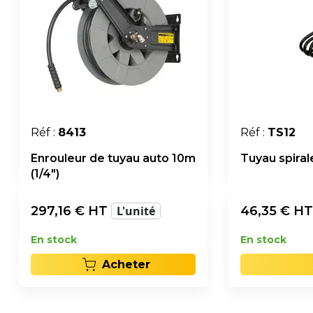
Réf :
8413
Réf :
TS12
Enrouleur de tuyau auto 10m
Tuyau spiral
(1/4")
297,16
€ HT
L'unité
46,35
€ H
En stock
En stock
Acheter