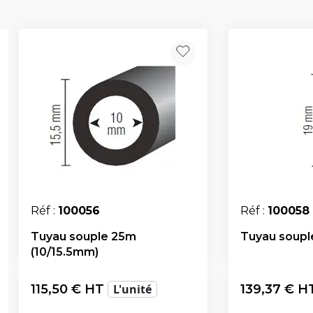
Réf :
100056
Réf :
100058
Tuyau souple 25m
Tuyau soupl
(10/15.5mm)
115,50
€ HT
L'unité
139,37
€ H