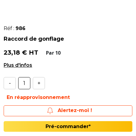
Réf :
986
Raccord de gonflage
23,18 € HT
Par 10
Raccord
-
+
En réapprovisonnement
Alertez-moi !
Pré-commander*