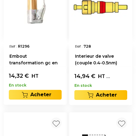
Réf :
R1296
Réf :
728
Embout
Interieur de valve
transformation gc en
(couple 0.4-0.5nm)
pl
14,32
€
14,94
€
Les 100
HT
HT
En stock
En stock
Acheter
Acheter