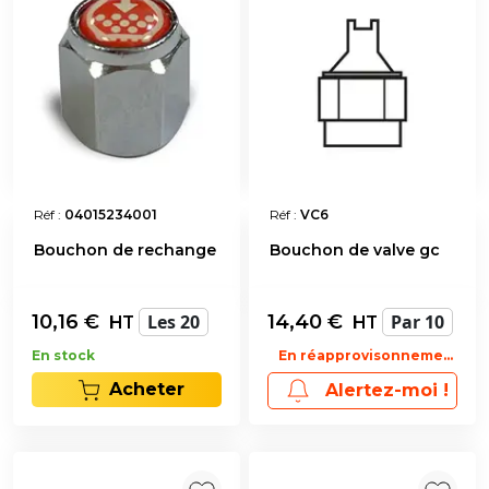
Réf :
04015234001
Réf :
VC6
Bouchon de rechange
Bouchon de valve gc
10,16
€
Les 20
14,40
€
Par 10
HT
HT
En stock
En réapprovisonnement
Acheter
Alertez-moi !