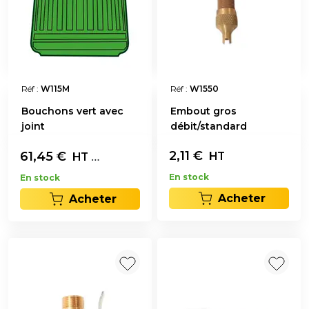
Réf :
W115M
Réf :
W1550
Bouchons vert avec
Embout gros
joint
débit/standard
2,11
€
61,45
€
Les 1000
HT
HT
En stock
En stock
Acheter
Acheter