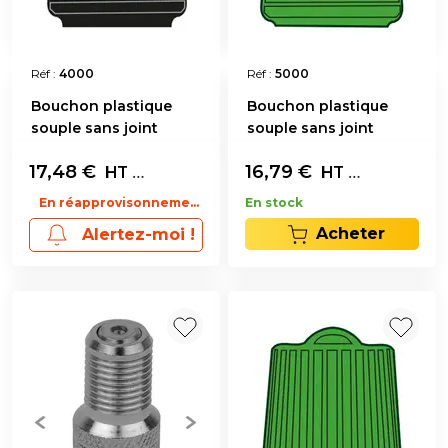
Réf :
4000
Réf :
5000
Bouchon plastique
Bouchon plastique
souple sans joint
souple sans joint
17,48
€
Les 1000
16,79
€
Les 1000
HT
HT
En réapprovisonnement
En stock
Acheter
Alertez-moi !