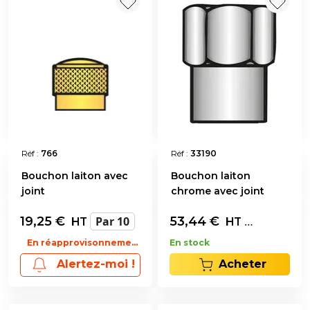
Réf :
766
Réf :
33190
Bouchon laiton avec
Bouchon laiton
joint
chrome avec joint
19,25
€
Par 10
53,44
€
Les 100
HT
HT
En réapprovisonnement
En stock
Acheter
Alertez-moi !