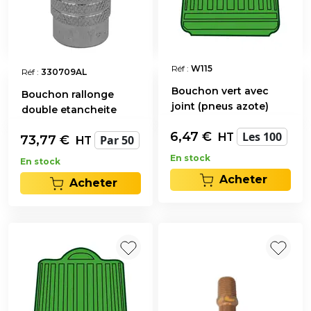
Réf :
W115
Réf :
330709AL
Bouchon vert avec
Bouchon rallonge
joint (pneus azote)
double etancheite
6,47
€
Les 100
HT
73,77
€
Par 50
HT
En stock
En stock
Acheter
Acheter