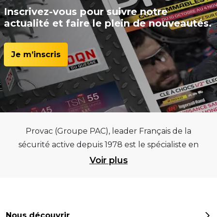
Inscrivez-vous pour suivre notre
actualité et faire le plein de nouveautés.
Je m’inscris
Provac (Groupe PAC), leader Français de la
sécurité active depuis 1978 est le spécialiste en
équipements pour garages et centres
Voir plus
automobiles, outillages pneumatiques et
électriques et consommables pneumaticiens au
service du pneumatique. Trouvez parmi les
meilleurs équipements sur des critères de
Nous découvrir