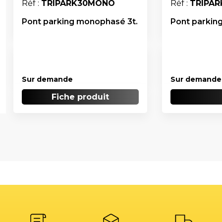
Réf :
TRIPARK30MONO
Réf :
TRIPAR
Pont parking monophasé 3t.
Pont parking
Sur demande
Sur demande
Fiche produit