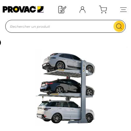
Offre de bienvenue : 20€ offerts !
En savoir plus