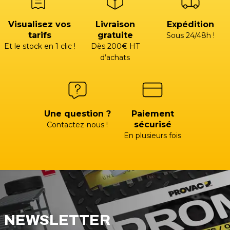
Visualisez vos
Livraison
Expédition
tarifs
gratuite
Sous 24/48h !
Et le stock en 1 clic !
Dès 200€ HT
d’achats
Une question ?
Paiement
sécurisé
Contactez-nous !
En plusieurs fois
NEWSLETTER