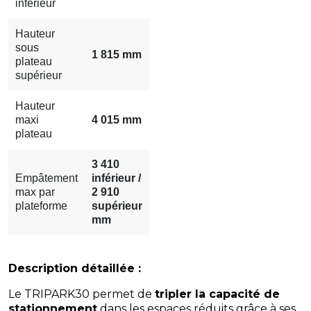
inférieur
Hauteur
sous
1 815 mm
plateau
supérieur
Hauteur
maxi
4 015 mm
plateau
3 410
Empâtement
inférieur /
max par
2 910
plateforme
supérieur
mm
Description détaillée :
Le TRIPARK30 permet de
tripler la capacité de
stationnement
dans les espaces réduits grâce à ses