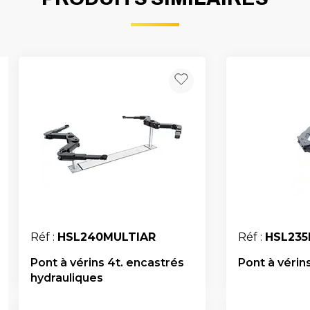
Réf :
HSL240MULTIAR
Réf :
HSL235
Pont à vérins 4t. encastrés
Pont à vérin
hydrauliques