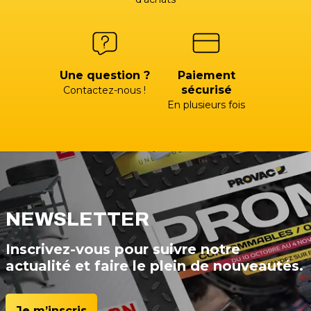
Une question ?
Paiement
sécurisé
Contactez-nous !
En plusieurs fois
NEWSLETTER
Inscrivez-vous pour suivre notre
actualité et faire le plein de nouveautés.
Je m’inscris