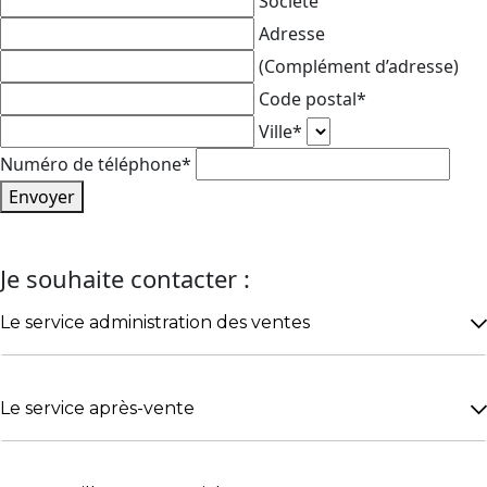
Société
Adresse
(Complément d’adresse)
Code postal*
Ville*
Numéro de téléphone*
Envoyer
Je souhaite contacter :
Le service administration des ventes
Du lundi au jeudi de 8H00 à 12H00 et de 14H00 à
18H00 / Le vendredi de 8H00 à 12H00 et de 14H00 à
Le service après-vente
17H00.
Du lundi au jeudi de 8H00 à 12H30 et de 13H30 à
18H00 / Le vendredi de 8H00 à 12H30 et de 13H30 à