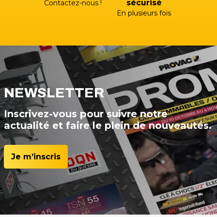
sécurisé
Contactez-nous !
04 42 15 35 35 (CHOIX 4)
En plusieurs fois
Atelier SAV
+33 (0)4 13 93 87 00 (CHOIX 3)
+33 (0)4 42 79 03 24
atelier@gp-services.fr
NEWSLETTER
Inscrivez-vous pour suivre notre
Facturation SAV
actualité et faire le plein de nouveautés.
factures@gp-services.fr
Je m’inscris