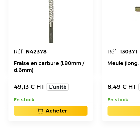
Réf :
N42378
Réf :
130371
Fraise en carbure (l.80mm /
Meule (long
d.6mm)
49,13
€ HT
L'unité
8,49
€ HT
En stock
En stock
Acheter