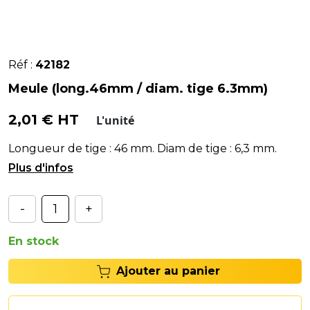
Réf :
42182
Meule (long.46mm / diam. tige 6.3mm)
2,01 € HT
L'unité
Longueur de tige : 46 mm. Diam de tige : 6,3 mm.
Diam de meule : 32 mm. Vitesse maxi : 30500t/mm.
-
+
En stock
Ajouter au panier