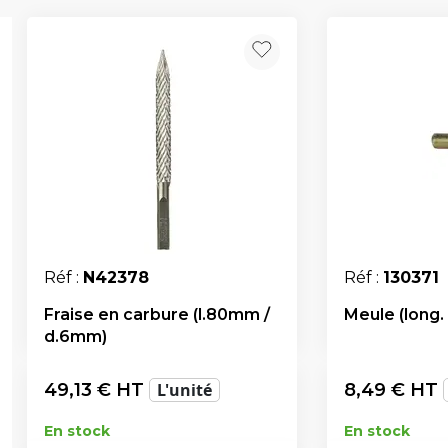
Réf :
N42378
Réf :
130371
Fraise en carbure (l.80mm /
Meule (long
d.6mm)
49,13
€ HT
L'unité
8,49
€ HT
En stock
En stock