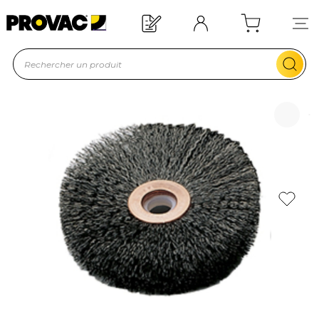
Offre de bienvenue : 20€ offerts !
En savoir plus