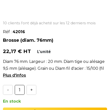
10 clients l'ont déjà acheté sur les 12 derniers mois
Réf :
42016
Brosse (diam. 76mm)
22,17 € HT
L'unité
Diam 76 mm. Largeur : 20 mm. Diam tige ou alésage
9,5 mm (alésage). Grain ou Diam fil d'acier : 15/100 (fil
fin). Vitesse maxi : 5000 t/mn.
-
+
En stock