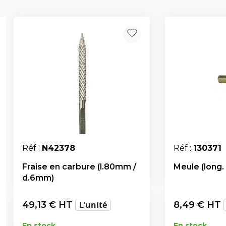
Réf :
N42378
Réf :
130371
Fraise en carbure (l.80mm /
Meule (long
d.6mm)
49,13
€ HT
L'unité
8,49
€ HT
En stock
En stock