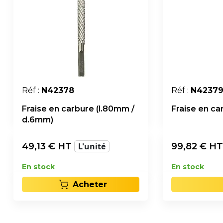
Réf :
N42378
Réf :
N4237
Fraise en carbure (l.80mm /
Fraise en ca
d.6mm)
49,13
€ HT
L'unité
99,82
€ H
En stock
En stock
Acheter