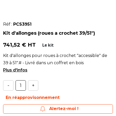
Réf :
PCS3951
Kit d'allonges (roues a crochet 39/51")
741,52 € HT
Le kit
Kit d'allonges pour roues à crochet "accessible" de
39 à 51".# - Livré dans un coffret en bois
(900x240x100 mm). Poids : 12,5 kg.
-
+
En réapprovisonnement
Alertez-moi !