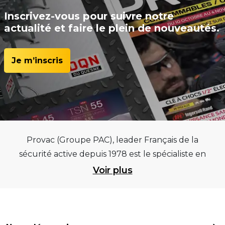
Inscrivez-vous pour suivre notre
actualité et faire le plein de nouveautés.
Je m’inscris
Provac (Groupe PAC), leader Français de la
sécurité active depuis 1978 est le spécialiste en
équipements pour garages et centres
Voir plus
automobiles, outillages pneumatiques et
électriques et consommables pneumaticiens au
service du pneumatique. Trouvez parmi les
meilleurs équipements sur des critères de