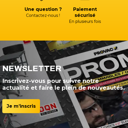
Une question ?
Paiement
sécurisé
Contactez-nous !
En plusieurs fois
NEWSLETTER
Inscrivez-vous pour suivre notre
actualité et faire le plein de nouveautés.
Je m’inscris