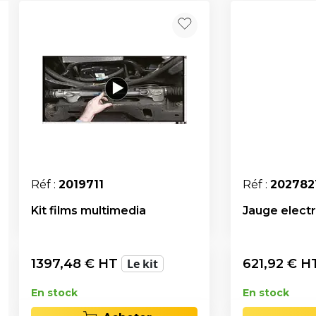
Réf :
2019711
Réf :
202782
Kit films multimedia
Jauge elect
1397,48
€ HT
Le kit
621,92
€ H
En stock
En stock