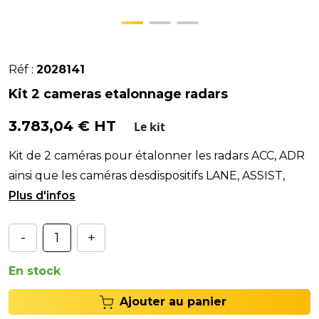
Réf :
2028141
Kit 2 cameras etalonnage radars
3.783,04 € HT
Le kit
Kit de 2 caméras pour étalonner les radars ACC, ADR
ainsi que les caméras desdispositifs LANE, ASSIST,
LDW et NIGHT VISION.#
-
+
En stock
Ajouter au panier