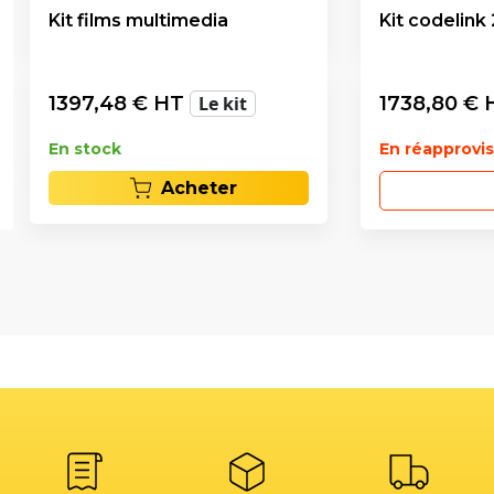
Kit films multimedia
Kit codelink
1397,48
€ HT
Le kit
1738,80
€ 
En stock
En réapprov
Acheter