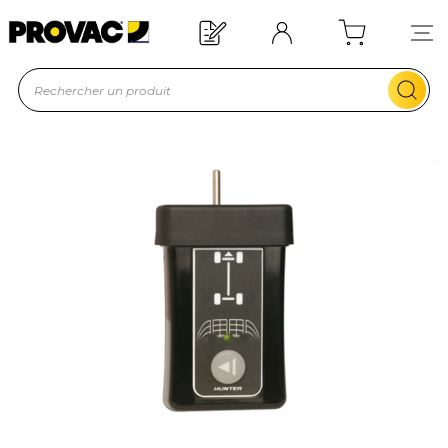
quipement ?
Devis rapide !