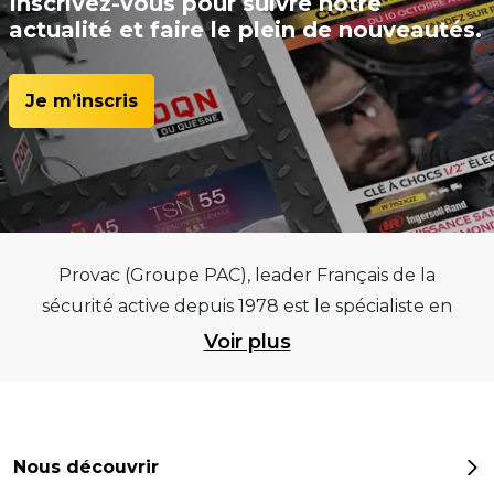
Inscrivez-vous pour suivre notre
actualité et faire le plein de nouveautés.
Je m’inscris
Provac (Groupe PAC), leader Français de la
sécurité active depuis 1978 est le spécialiste en
équipements pour garages et centres
Voir plus
automobiles, outillages pneumatiques et
électriques et consommables pneumaticiens au
service du pneumatique. Trouvez parmi les
meilleurs équipements sur des critères de
Nous découvrir
qualité, de pérennité et d’avance technologique