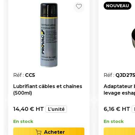
NOUVEAU
Réf :
CC5
Réf :
QJD27
Lubrifiant câbles et chaînes
Adaptateur 
(500ml)
levage esha
14,40
€ HT
L'unité
6,16
€ HT
En stock
En stock
Acheter