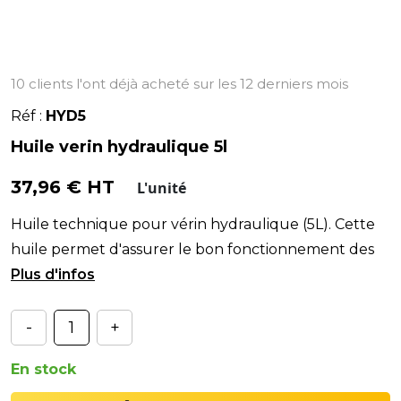
10 clients l'ont déjà acheté sur les 12 derniers mois
Réf :
HYD5
Huile verin hydraulique 5l
37,96 € HT
L'unité
Huile technique pour vérin hydraulique (5L). Cette
huile permet d'assurer le bon fonctionnement des
vérins hydrauliques.
-
+
En stock