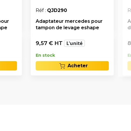
Réf :
QJD290
R
pour
Adaptateur mercedes pour
A
ape
tampon de levage eshape
d
9,57
€ HT
L'unité
8
En stock
E
Acheter