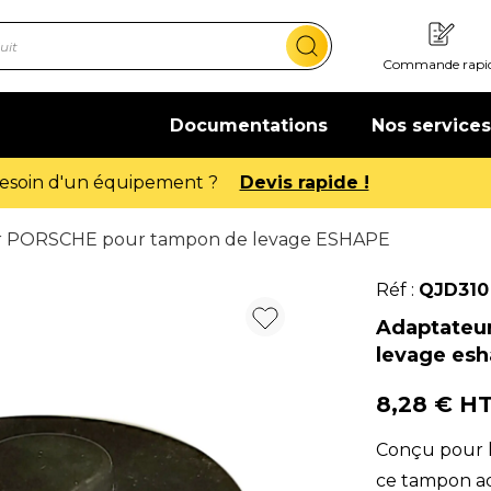
Commande rapi
Documentations
Nos services
Offre de bienvenue : 20€ offerts !
En savoir plus
r PORSCHE pour tampon de levage ESHAPE
Réf :
QJD310
Adaptateu
levage es
8,28 € H
Conçu pour l
ce tampon ad