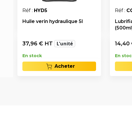
Réf :
HYD5
Réf :
C
Huile verin hydraulique 5l
Lubrifi
(500ml
37,96
€ HT
L'unité
14,40
En stock
En stoc
Acheter