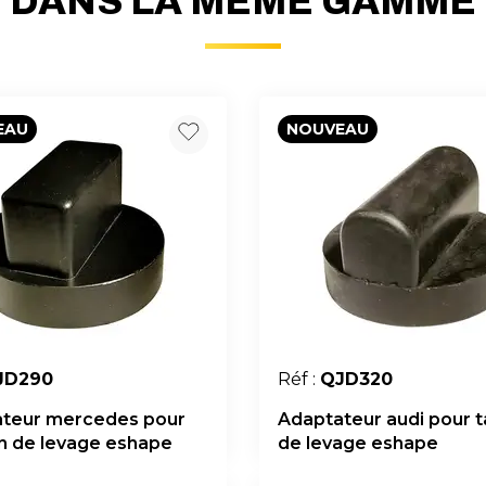
DANS LA MÊME GAMME
EAU
NOUVEAU
JD290
Réf :
QJD320
teur mercedes pour
Adaptateur audi pour
 de levage eshape
de levage eshape