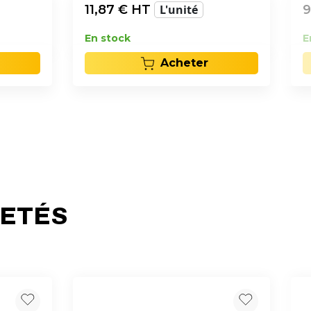
11,87
€ HT
L'unité
9
En stock
E
Acheter
HETÉS