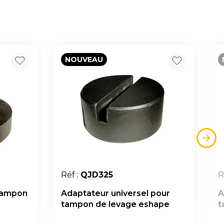
NOUVEAU
Réf :
QJD325
R
 tampon
Adaptateur universel pour
A
tampon de levage eshape
t