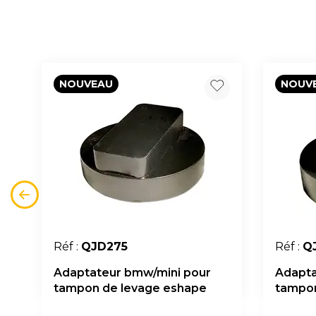
NOUVEAU
NOUV
Réf :
QJD275
Réf :
Q
Adaptateur bmw/mini pour
Adapta
tampon de levage eshape
tampon