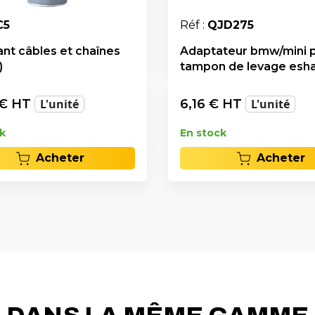
C5
Réf :
QJD275
ant câbles et chaînes
Adaptateur bmw/mini 
)
tampon de levage esh
€ HT
L'unité
6,16
€ HT
L'unité
k
En stock
Acheter
Acheter