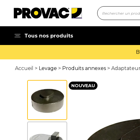
Tous nos produits
Accueil >
Levage
>
Produits annexes
> Adaptateu
NOUVEAU