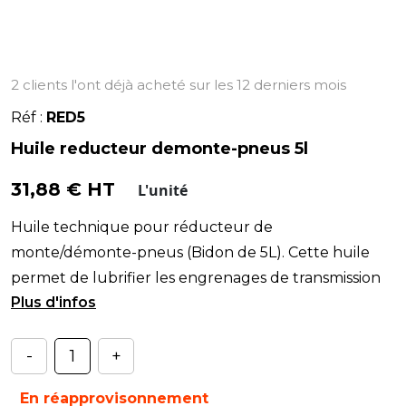
2 clients l'ont déjà acheté sur les 12 derniers mois
Réf :
RED5
Huile reducteur demonte-pneus 5l
31,88 € HT
L'unité
Huile technique pour réducteur de
monte/démonte-pneus (Bidon de 5L). Cette huile
permet de lubrifier les engrenages de transmission
de mouvements rota
-
+
En réapprovisonnement