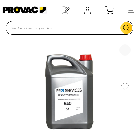
Offre de bienvenue : 20€ offerts !
En savoir plus