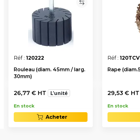
Réf :
120222
Réf :
120TCV
Rouleau (diam. 45mm / larg.
Rape (diam.
30mm)
26,77
€ HT
L'unité
29,53
€ H
En stock
En stock
Acheter