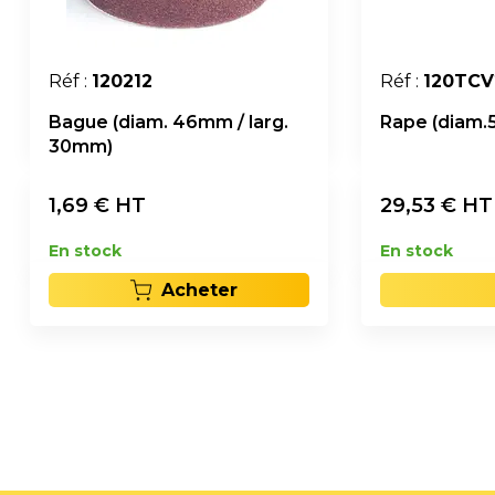
Réf :
120212
Réf :
120TCV
Bague (diam. 46mm / larg.
Rape (diam.
30mm)
1,69
€ HT
29,53
€ H
En stock
En stock
Acheter