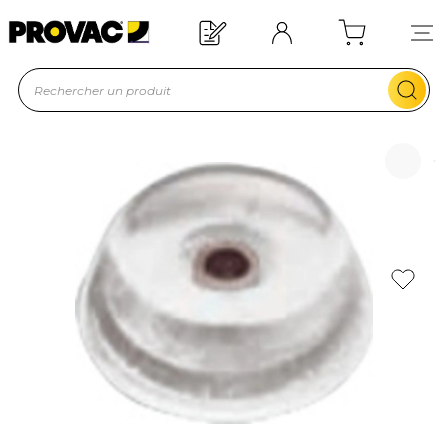
Offre de bienvenue : 20€ offerts !
En savoir plus