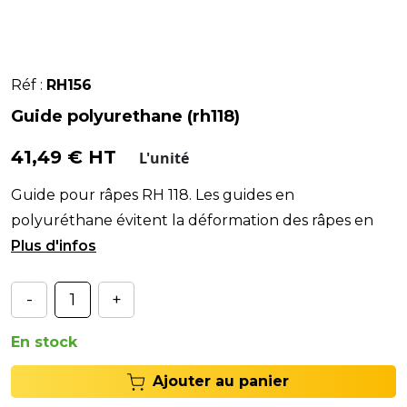
Réf :
RH156
Guide polyurethane (rh118)
41,49 € HT
L'unité
Guide pour râpes RH 118. Les guides en
polyuréthane évitent la déformation des râpes en
cas de c
-
+
En stock
Ajouter au panier