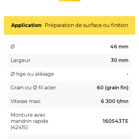
Application
Préparation de surface ou finition
Ø
46 mm
Largeur
30 mm
Ø tige ou alésage
-
Grain ou Ø fil acier
60 (grain fin)
Vitesse maxi
6 300 t/mn
Monture avec
mandrin rapide
160543TE
(42415)