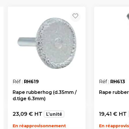
Réf :
RH619
Réf :
RH613
Rape rubberhog (d.35mm /
Rape rubber
d.tige 6.3mm)
23,09
€ HT
L'unité
19,41
€ HT
En réapprovisonnement
En réapprov