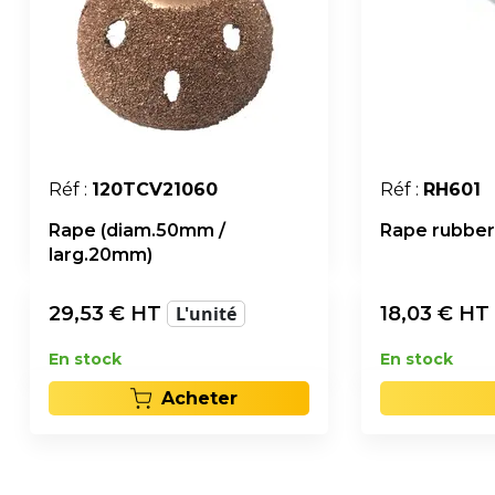
Réf :
120TCV21060
Réf :
RH601
Rape (diam.50mm /
Rape rubber
larg.20mm)
29,53
€ HT
L'unité
18,03
€ HT
En stock
En stock
Acheter