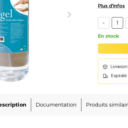
gélifiée, il g
-
En stock
Livraison
Expédié
scription
Documentation
Produits similai