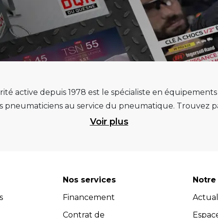
ité active depuis 1978 est le spécialiste en équipement
pneumaticiens au service du pneumatique. Trouvez par
ité et d’avance technologique pour que la roue rempliss
Voir plus
ts et matériels de garage : ponts élévateurs de voitur
 géométrie, compresseurs pistons et à vis, outils de dia
et les masses d’équilibrage... Quels que soient vos be
re atelier. Retrouvez une sélection de marques renommées, 
Nos services
Notre 
 Vous pouvez donc avoir l'assurance d'investir dans des
s
Financement
Actual
dispose d’un service après-vente efficace et propose u
s (contrats de maintenance, extensions de garantie, cont
Contrat de
Espac