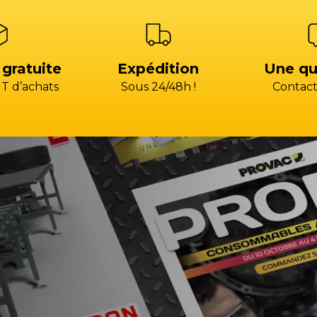
 gratuite
Expédition
Une qu
T d’achats
Sous 24/48h !
Contact