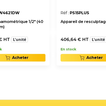
W4621DW
Réf :
PS15PLUS
namométrique 1/2" (40
Appareil de resculpta
m)
€ HT
L'unité
406,64
€ HT
L'unité
k
En stock
Acheter
Acheter