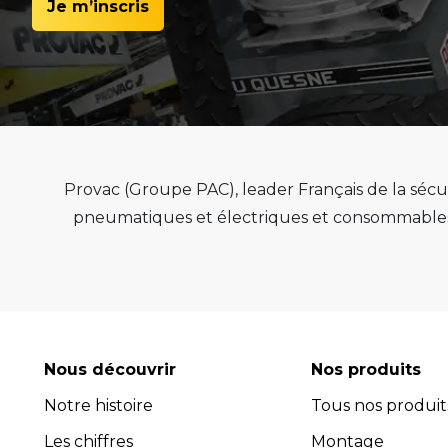
Je m’inscris
Provac (Groupe PAC), leader Français de la sécur
pneumatiques et électriques et consommables 
de qualité, de pérenn
Provac propose une large gamme d'équipemen
pneus, équilibreuses de roue, contrôleur de
consommables comme les valves pneu tubeless 
optimiser l'efficacité et la productivité de vot
Nous découvrir
Nos produits
leur performance exceptionnelle.
Notre histoire
Tous nos produit
Avec plus de 45 ans d’expérience, PROVAC 
Les chiffres
l’installation et la maintenance des équipement
Montage