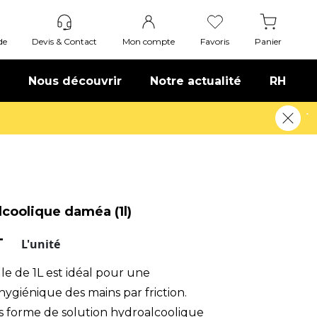
de
Devis & Contact
Mon compte
Favoris
Panier
Nous découvrir
Notre actualité
RH
lcoolique daméa (1l)
T
L'unité
le de 1L est idéal pour une
hygiénique des mains par friction.
 forme de solution hydroalcoolique