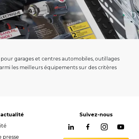
s pour garages et centres automobiles, outillages
mi les meilleurs équipements sur des critères
e au mieux sa mission.
e, ponts 2 colonnes, machines de montage de
gnostic avancés système ADAS, mais aussi les
soins, nous avons les solutions adaptées pour
reconnues pour leur fiabilité, leur durabilité et
actualité
Suivez-nous
 équipements fiables et durables.
ité
ne offre complète de services pour assurer
rats full service, formations). Notre équipe est
e presse