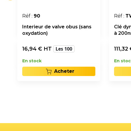
Réf :
90
Réf :
T
Interieur de valve obus (sans
Clé dy
oxydation)
à 200n
16,94
€ HT
Les 100
111,32
En stock
En stoc
Acheter