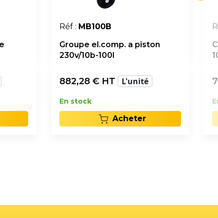
Réf :
MB100B
R
ge
Groupe el.comp. a piston
C
230v/10b-100l
1
882,28
€ HT
L'unité
7
En stock
E
Acheter