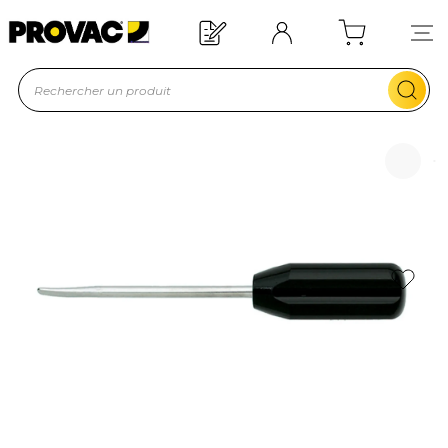
Offre de bienvenue : 20€ offerts !
En savoir plus