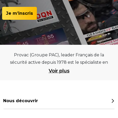
Je m’inscris
Provac (Groupe PAC), leader Français de la
sécurité active depuis 1978 est le spécialiste en
équipements pour garages et centres
Voir plus
automobiles, outillages pneumatiques et
électriques et consommables pneumaticiens au
service du pneumatique. Trouvez parmi les
meilleurs équipements sur des critères de
Nous découvrir
qualité, de pérennité et d’avance technologique
Notre histoire
pour que la roue remplisse au mieux sa mission.