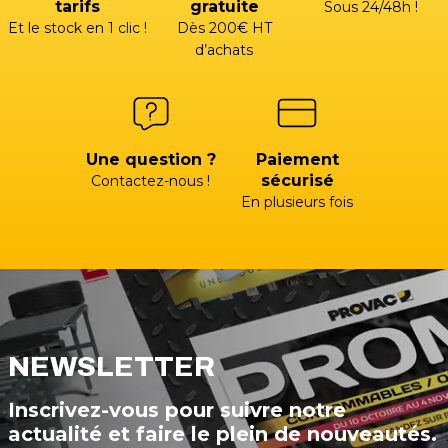
tarifs
gratuite
Sous 24/48h !
Et le stock en 1 clic !
Dès 200€ HT
d’achats
Une question ?
Paiement
sécurisé
Contactez-nous !
En plusieurs fois
NEWSLETTER
Inscrivez-vous pour suivre notre
actualité et faire le plein de nouveautés.