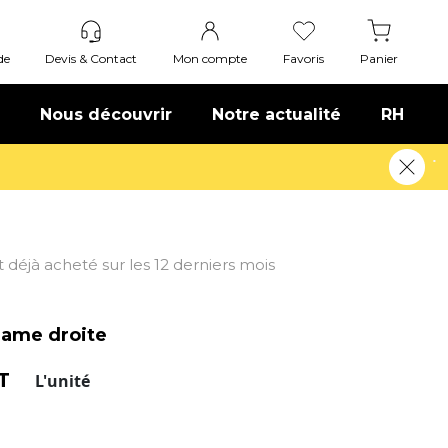
de
Devis & Contact
Mon compte
Favoris
Panier
Nous découvrir
Notre actualité
RH
voir plus
nt déjà acheté sur les 12 derniers mois
lame droite
HT
L'unité
me droite.