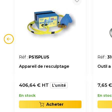
Réf :
PS15PLUS
Réf :
3
Appareil de resculptage
Outil 
406,64
€ HT
L'unité
7,65
€
En stock
En stoc
Acheter