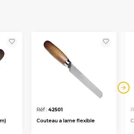
Réf :
42501
R
mm)
Couteau a lame flexible
C