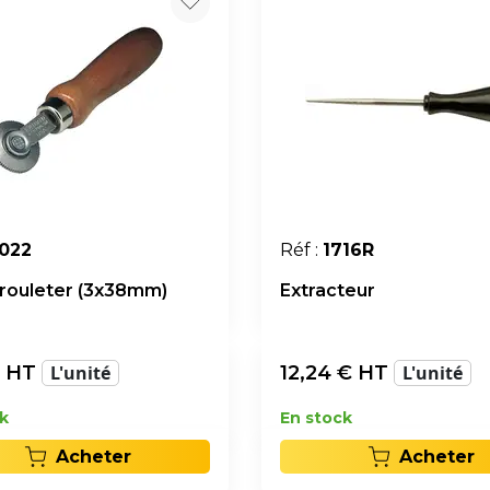
1022
Réf :
1716R
a rouleter (3x38mm)
Extracteur
 HT
L'unité
12,24
€ HT
L'unité
k
En stock
Acheter
Acheter