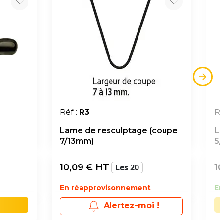
Réf :
R3
R
Lame de resculptage (coupe
L
7/13mm)
5
10,09
€ HT
Les 20
1
En réapprovisonnement
E
Alertez-moi !