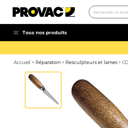
Tous nos produits
Accueil >
Réparation
>
Resculpteurs et lames
> C