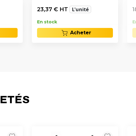
23,37
€ HT
L'unité
1
En stock
E
Acheter
HETÉS