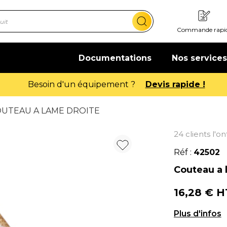
Commande rapi
Documentations
Nos services
Offre de bienvenue : 20€ offerts !
En sa
OUTEAU A LAME DROITE
24 clients l'o
Réf :
42502
Couteau a 
16,28 € 
Couteau à la