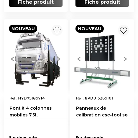
Fiche produit
Fiche produit
NOUVEAU
NOUVEAU
Réf :
HYD75189714
Réf :
8PD015269101
Pont à 4 colonnes
Panneaux de
mobiles 7.5t.
calibration csc-tool se
Sur demande
Sur demande