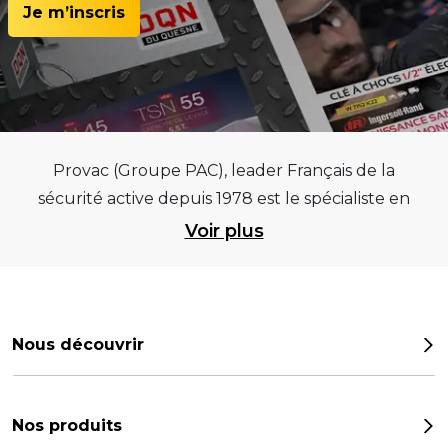
Je m’inscris
Provac (Groupe PAC), leader Français de la
sécurité active depuis 1978 est le spécialiste en
équipements pour garages et centres
Voir plus
automobiles, outillages pneumatiques et
électriques et consommables pneumaticiens au
service du pneumatique. Trouvez parmi les
meilleurs équipements sur des critères de
Nous découvrir
qualité, de pérennité et d’avance technologique
Notre histoire
pour que la roue remplisse au mieux sa mission.
Provac propose une large gamme
Les chiffres
Nos produits