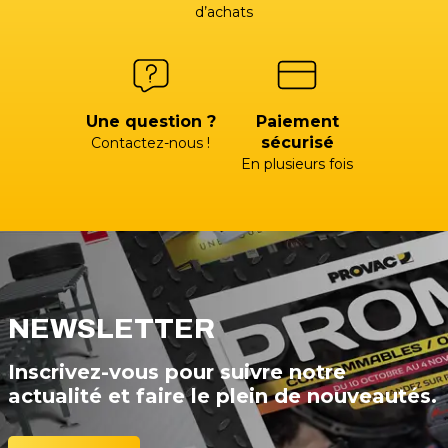
d’achats
Une question ?
Paiement
sécurisé
Contactez-nous !
En plusieurs fois
NEWSLETTER
Inscrivez-vous pour suivre notre
actualité et faire le plein de nouveautés.