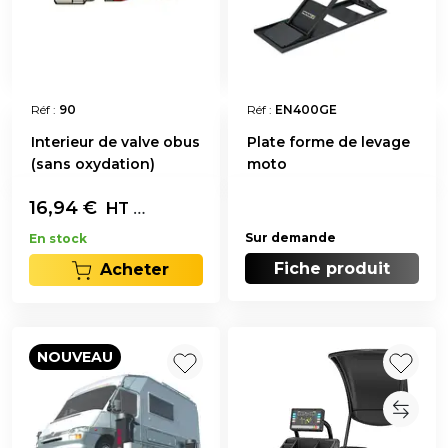
Réf :
90
Réf :
EN400GE
Interieur de valve obus
Plate forme de levage
(sans oxydation)
moto
16,94
€
Les 100
HT
Sur demande
En stock
Fiche produit
Acheter
NOUVEAU